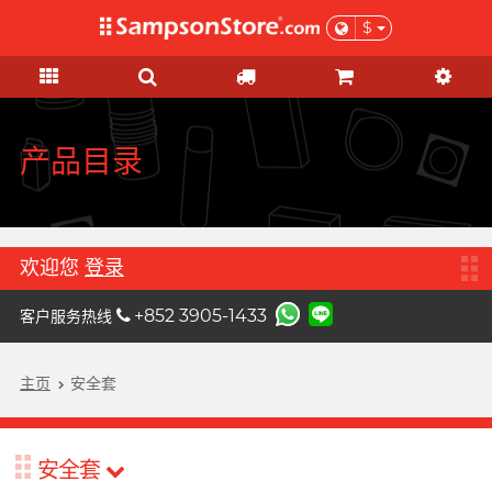
$
礼品及优惠
情趣玩具
个人护理
网红市集
安全套
润滑液
品牌
功能
功能
女士
基本护理
优惠
网红市集
A
Aqua Lube
超薄乳胶
硅基润滑
初心体验
验孕及测试用品
清货优惠
由网红亲自为你推荐 Sampson
Arcwave
Store 上的私房好物！
极薄 PU
水基润滑
进阶体验
HIV/性病/毒品测试
特惠組合
产品目录
B
Barber Mind
加润系列
无添加系列
吸啜体验
身体护理
全部优惠
C
非乳胶类
厚重黏滑
震动刺激
运动护理
Clearblue 验孕宝
大码尺寸
轻爽润滑
C 点按摩
男士造型
礼品
欢迎您
登录
D
Doctoreyes
加大尺寸
香味系列
G 点按摩
女士刺激
+852 3905-1433
客户服务热线
Durex 杜蕾斯 (环球)
机能强化
收身紧贴
冰火系列
阴部锻炼
男士机能
Durex 杜蕾斯 (香港)
詩式流行二人組合, per se
增进关系
度身订造
情侣环
主页
安全套
聯乘系列
我想要
男士机能
F
Findom 指险套
加厚延时
玩具润滑及清洁
特別版
按摩体验
女士刺激
Fuji Latex 不二乳胶
香气诱惑
配件
鲜花花束
安全套
买满 $200 即可以优惠价 $129 换
买满 $200 即可以优惠价 $129 换
提升前戏体验
FUN FACTORY
素食主义