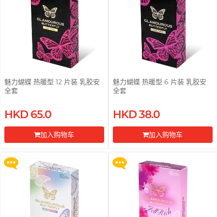
PONTUS 柏德士
Power Edge
Prime
反差萌瑜伽老师 Nadia
R
RFSU 瑞心
ROMP
魅力蝴蝶 热暖型 12 片装 乳胶安
魅力蝴蝶 热暖型 6 片装 乳胶安
全套
全套
S
Sagami 相模
买满 $200 即可以优惠价 $129 换
买满 $200 即可以优惠价 $129 换
HKD 65.0
HKD 38.0
购 Gillette 吉列 Labs 极光系列剃
购 Gillette 吉列 Labs 极光系列剃
Sensuous
须刀连底座 (刀架 1 件 + 刀头 2 片)
须刀连底座 (刀架 1 件 + 刀头 2 片)
加入购物车
加入购物车
Smile Makers
更多优惠
更多优惠
前往付款
前往付款
Solid Cologne UK
SPECTRE
SUPPLY
文章
T
TENGA 典雅