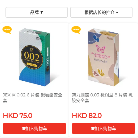
购 Gillette 吉列 Labs 极光系列剃
购 Gillette 吉列 Labs 极光系列剃
品牌
全部礼品
男士
须刀连底座 (刀架 1 件 + 刀头 2 片)
须刀连底座 (刀架 1 件 + 刀头 2 片)
後庭润滑
横纹凸点
创作歌手, 潘宇谦
G
品牌
根据店长的推介
Gillette
Clearblue 验孕宝
更多优惠
更多优惠
敏感适用
飞机杯
指险套
Glyde 格蕾迪
水潤肌膚
多次使用
Doctoreyes
我想要
I
玩具润滑
单次使用
INDICAID 妥析
Mentholatum 曼秀雷敦
浪漫時光
电动玩具
iroha
Sensuous
品牌
持久快感
情侣环
全方位艺人, 赵学而
J
Japan Medical
INDICAID 妥析
Pepee
激情狂喜
P 点按摩
JEX
pjur 碧宜润
冰火体验
玩具润滑及清洁
Smile Makers
JOSEE
TENGA 典雅
配件
Sagami 相模
JEX iX 0.02 6 片装 聚氨酯安全
魅力蝴蝶 0.03 极润型 8 片装 乳
品牌
K
套
胶安全套
SPECTRE
Kamyra
Durex 杜蕾斯 (香港)
品牌
身心灵谘询师, 梦妮妲
Sagami 相模
买满 $200 即可以优惠价 $129 换
买满 $200 即可以优惠价 $129 换
Kimono Swirl
SUPPLY
HKD 75.0
HKD 82.0
购 Gillette 吉列 Labs 极光系列剃
购 Gillette 吉列 Labs 极光系列剃
ONE
Arcwave
须刀连底座 (刀架 1 件 + 刀头 2 片)
须刀连底座 (刀架 1 件 + 刀头 2 片)
Durex 杜蕾斯 (香港)
其它品牌
L
Ladyshape
加入购物车
加入购物车
Olivia 奥莉维亚
Findom 指险套
更多优惠
更多优惠
ONE
LELO