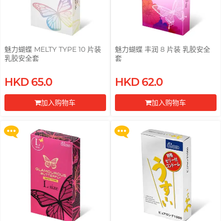
Trojan 战神
挑选润滑液 7 大重点
TRUSTEX
文章
魅力蝴蝶 MELTY TYPE 10 片装
魅力蝴蝶 丰润 8 片装 乳胶安全
W
we-vibe
乳胶安全套
套
Womanizer
买满 $200 即可以优惠价 $129 换
买满 $200 即可以优惠价 $129 换
HKD 65.0
HKD 62.0
购 Gillette 吉列 Labs 极光系列剃
购 Gillette 吉列 Labs 极光系列剃
WONDER LIFE 活色生
安全套尺寸指南
香
须刀连底座 (刀架 1 件 + 刀头 2 片)
须刀连底座 (刀架 1 件 + 刀头 2 片)
加入购物车
加入购物车
?
更多优惠
更多优惠
其它品牌
前往付款
前往付款
Sampson Store 好用安全套推介