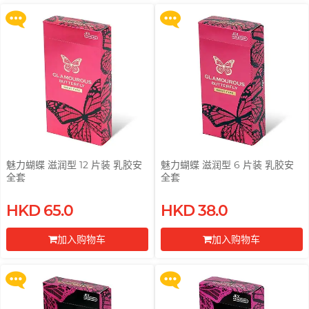
前往付款
前往付款
pjur 碧宜润
ROMP
OK 冈本(香港)
全部
个人护理
Little Thing
PLAY & JOY
Smile Makers
Okamoto 冈本 (环球)
电台 DJ, 阿柠
Mentholatum 曼秀雷
M
TENGA 典雅
敦
Womanizer
Trojan 战神
Monster Pub
其它品牌
Olivia 奥莉维亚
Olivia 奥莉维亚
MyONE
TENGA 典雅
MyONE
O
全部
润滑液
Okamoto 冈本 (环球)
iroha
JEX
香港 Rapper 及音乐人, MastaMic
OK 冈本(香港)
魅力蝴蝶 滋润型 12 片装 乳胶安
魅力蝴蝶 滋润型 6 片装 乳胶安
全套
全套
LELO
其它品牌
Olivia 奥莉维亚
买满 $200 即可以优惠价 $129 换
买满 $200 即可以优惠价 $129 换
其它品牌
HKD 65.0
HKD 38.0
ONE
购 Gillette 吉列 Labs 极光系列剃
购 Gillette 吉列 Labs 极光系列剃
须刀连底座 (刀架 1 件 + 刀头 2 片)
须刀连底座 (刀架 1 件 + 刀头 2 片)
全部
安全套
加入购物车
加入购物车
P
Pepee
更多优惠
更多优惠
全部
情趣玩具
前往付款
前往付款
完美主义艺文青 Sandy
pjur 碧宜润
PLAY & JOY