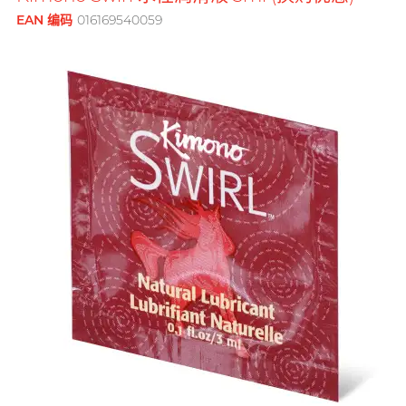
鲜花花束
品牌
男士
EAN 编码
016169540059
後庭润滑
横纹凸点
创作歌手, 潘宇谦
G
G Love 极爱
全部礼品
Clearblue 验孕宝
敏感适用
飞机杯
指险套
Gillette
水潤肌膚
多次使用
Doctoreyes
口交膜
Glyde 格蕾迪
玩具润滑
单次使用
Mentholatum 曼秀雷敦
我想要
I
电动玩具
INDICAID 妥析
Sensuous
品牌
浪漫時光
情侣环
iroha
全方位艺人, 赵学而
INDICAID 妥析
Pepee
持久快感
P 点按摩
J
Japan Medical
pjur 碧宜润
激情狂喜
玩具润滑及清洁
Smile Makers
JEX
TENGA 典雅
冰火体验
配件
Sagami 相模
JOSEE
SPECTRE
Durex 杜蕾斯 (香港)
品牌
品牌
身心灵谘询师, 梦妮妲
K
Kamyra
SUPPLY
ONE
Sagami 相模
Arcwave
Kimono Swirl
其它品牌
Olivia 奥莉维亚
Durex 杜蕾斯 (香港)
Findom 指险套
L
Ladyshape