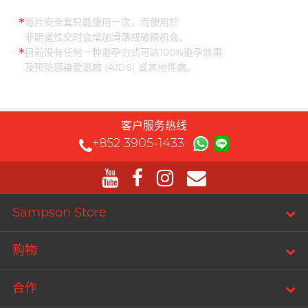
T
TENGA 典雅
*
每片安全套只能使用一次，而使用於
挑选润滑液 7 大重点
非阴道性交时会增加滑落或破损机会。
Trojan 战神
*
目前没有任何一种避孕方式可达100%避孕效果
TRUSTEX
及预防感染爱滋病 (AIDS) 或其他性病。
文章
W
we-vibe
Womanizer
客户服务热线
+852 3905-1433
WONDER LIFE 活色生
安全套尺寸指南
香
?
其它品牌
Sampson Store
Sampson Store 好用安全套推介
购物
合作