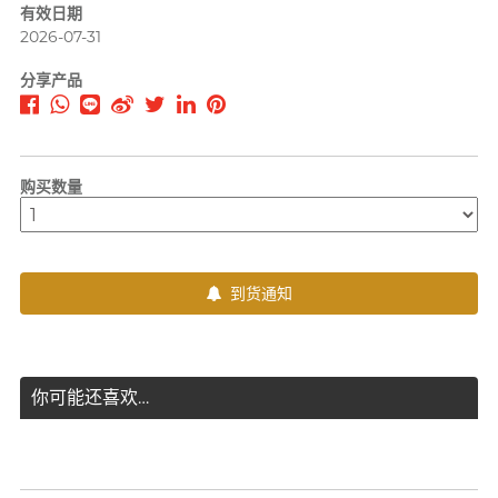
有效日期
PLAY & JOY
2026-07-31
PONTUS 柏德士
分享产品
Power Edge
反差萌瑜伽老师 Nadia
Prime
R
RFSU 瑞心
购买数量
ROMP
S
Sagami 相模
到货通知
Sensuous
Smile Makers
Solid Cologne UK
你可能还喜欢…
SPECTRE
文章
SUPPLY