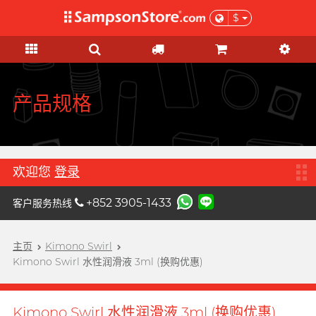
$
礼品及优惠
情趣玩具
个人护理
网红市集
安全套
润滑液
品牌
功能
功能
女士
基本护理
优惠
网红市集
A
Aqua Lube
超薄乳胶
硅基润滑
初心体验
验孕及测试用品
本月精选
由网红亲自为你推荐 Sampson
Arcwave
Store 上的私房好物！
极薄 PU
水基润滑
进阶体验
HIV/性病/毒品测试
特惠組合
产品规格
B
Barber Mind
加润系列
无添加系列
吸啜体验
身体护理
清货优惠
C
非乳胶类
厚重黏滑
震动刺激
运动护理
Clearblue 验孕宝
全部优惠
大码尺寸
轻爽润滑
C 点按摩
男士造型
欢迎您
登录
D
Doctoreyes
加大尺寸
香味系列
G 点按摩
礼品
+852 3905-1433
客户服务热线
Durex 杜蕾斯 (环球)
机能强化
收身紧贴
冰火系列
阴部锻炼
女士刺激
Durex 杜蕾斯 (香港)
詩式流行二人組合, per se
增进关系
度身订造
情侣环
主页
Kimono Swirl
男士机能
我想要
男士机能
F
Kimono Swirl 水性润滑液 3ml (换购优惠)
Findom 指险套
加厚延时
玩具润滑及清洁
聯乘系列
按摩体验
女士刺激
Fuji Latex 不二乳胶
香气诱惑
配件
特別版
提升前戏体验
Kimono Swirl 水性润滑液 3ml (换购优惠)
FUN FACTORY
素食主义