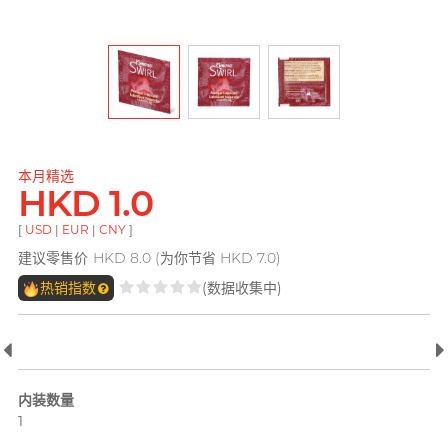
pjur 碧宜润
ONE
ROMP
全部
个人护理
LELO
PLAY & JOY
OK 冈本(香港)
Smile Makers
Little Thing
电台 DJ, 阿柠
TENGA 典雅
Okamoto 冈本 (环球)
Womanizer
Mentholatum 曼秀雷
M
敦
其它品牌
Trojan 战神
Olivia 奥莉维亚
Monster Pub
本月精选
Olivia 奥莉维亚
TENGA 典雅
HKD 1.0
MyONE
全部
润滑液
MyONE
iroha
香港 Rapper 及音乐人, MastaMic
[
USD
|
EUR
|
CNY
]
O
Okamoto 冈本 (环球)
建议零售价
HKD 8.0 (为你节省 HKD 7.0)
JEX
LELO
OK 冈本(香港)
热销指数
(数据收集中)
其它品牌
其它品牌
Olivia 奥莉维亚
ONE
全部
全部
情趣玩具
安全套
P
完美主义艺文青 Sandy
Pepee
内装数量
1
pjur 碧宜润