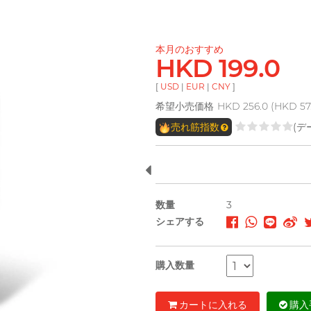
本月のおすすめ
HKD 199.0
[
USD
|
EUR
|
CNY
]
希望小売価格
HKD 256.0 (HKD
売れ筋指数
(デ
数量
3
シェアする
購入数量
カートに入れる
購入