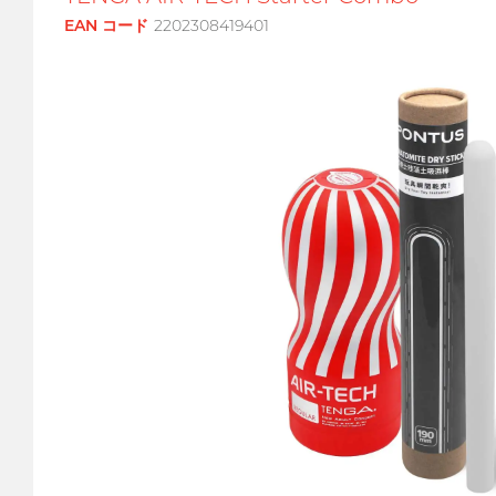
EAN コード
2202308419401