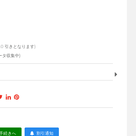
 57.0 引きとなります)
ータ収集中)
手続きへ
割引通知