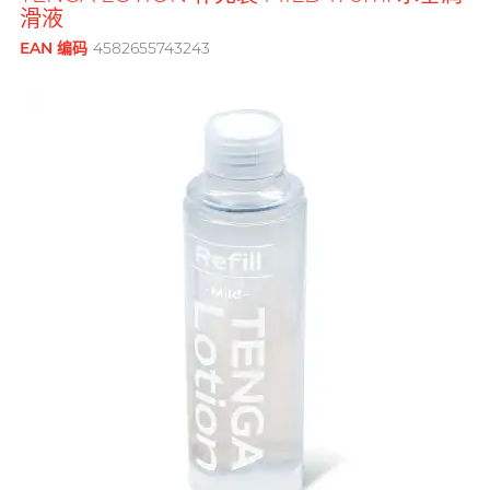
鲜花花束
品牌
滑液
男士
後庭润滑
横纹凸点
创作歌手, 潘宇谦
G
G Love 极爱
EAN 编码
4582655743243
全部礼品
Clearblue 验孕宝
敏感适用
飞机杯
指险套
Gillette
水潤肌膚
多次使用
Doctoreyes
口交膜
Glyde 格蕾迪
玩具润滑
单次使用
Mentholatum 曼秀雷敦
我想要
I
电动玩具
INDICAID 妥析
Sensuous
品牌
浪漫時光
情侣环
iroha
全方位艺人, 赵学而
INDICAID 妥析
Pepee
持久快感
P 点按摩
J
Japan Medical
pjur 碧宜润
激情狂喜
玩具润滑及清洁
Smile Makers
JEX
TENGA 典雅
冰火体验
配件
Sagami 相模
JOSEE
SPECTRE
Durex 杜蕾斯 (香港)
品牌
品牌
身心灵谘询师, 梦妮妲
K
Kamyra
SUPPLY
ONE
Sagami 相模
Arcwave
Kimono Swirl
其它品牌
Olivia 奥莉维亚
Durex 杜蕾斯 (香港)
Findom 指险套
L
Ladyshape