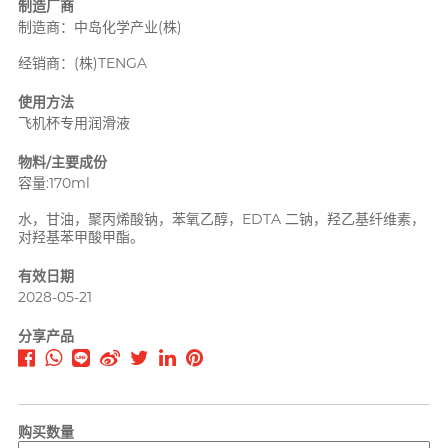
制造厂商
PLAY & JOY
制造商：中岛化学产业(株)
PONTUS 柏德士
经销商：(株)TENGA
Power Edge
反差萌瑜伽老师 Nadia
使用方法
Prime
飞机杯专用润滑液
物料/主要成份
R
RFSU 瑞心
容量:170ml
ROMP
水，甘油，聚丙烯酸钠，苯氧乙醇，EDTA 二钠，羟乙基纤维素，
对羟基苯甲酸甲酯。
S
Sagami 相模
有效日期
Sensuous
2028-05-21
Smile Makers
分享产品
Solid Cologne UK
SPECTRE
文章
SUPPLY
购买数量