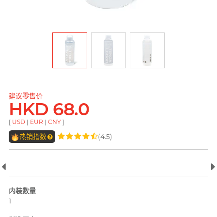
pjur 碧宜润
ONE
ROMP
全部
个人护理
LELO
PLAY & JOY
OK 冈本(香港)
Smile Makers
Little Thing
电台 DJ, 阿柠
TENGA 典雅
Okamoto 冈本 (环球)
Womanizer
Mentholatum 曼秀雷
M
敦
其它品牌
Trojan 战神
Olivia 奥莉维亚
Monster Pub
Olivia 奥莉维亚
TENGA 典雅
MyONE
建议零售价
全部
润滑液
HKD 68.0
MyONE
iroha
香港 Rapper 及音乐人, MastaMic
O
Okamoto 冈本 (环球)
[
USD
|
EUR
|
CNY
]
JEX
LELO
OK 冈本(香港)
热销指数
(4.5)
其它品牌
其它品牌
Olivia 奥莉维亚
ONE
全部
全部
情趣玩具
安全套
P
完美主义艺文青 Sandy
Pepee
内装数量
1
pjur 碧宜润