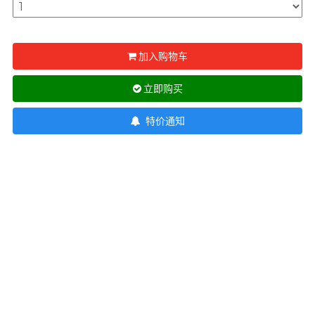
T
TENGA 典雅
挑选润滑液 7 大重点
Trojan 战神
加入购物车
TRUSTEX
文章
立即购买
W
we-vibe
特价通知
Womanizer
WONDER LIFE 活色生
安全套尺寸指南
香
?
其它品牌
Sampson Store 好用安全套推介