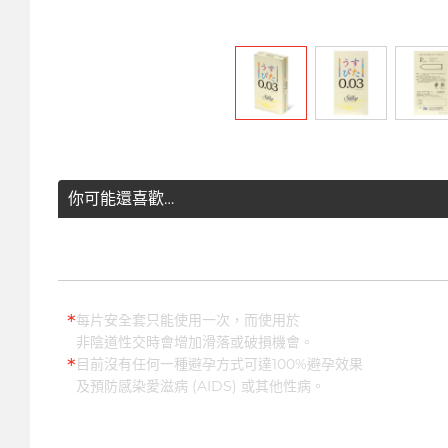
你可能還喜歡…
*
每片安全套只能使用一次，而使用於
非陰道性交時會增加滑落或破損機會。
*
目前沒有任何一種避孕方式可達100%避孕效果
及預防感染愛滋病 (AIDS) 或其他性病。