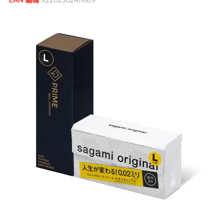
EAN 編碼
X2202302411609
鮮花花束
品牌
男士
後庭潤滑
獨特質感 / 顏色
創作歌手, 潘宇謙
G
G Love 極愛
全部禮品
Clearblue 驗孕寶
敏感適用
飛機杯
指險套
Gillette
水潤肌膚
多次使用
Doctoreyes
口交膜
Glyde 格蕾迪
玩具潤滑
單次使用
Mentholatum 曼秀雷敦
我想要
I
電動玩具
INDICAID 妥析
Sensuous
品牌
浪漫時光
情侶環
iroha
全方位藝人, 趙學而
INDICAID 妥析
Pepee
持久快感
P 點按摩
J
Japan Medical
pjur 碧宜潤
激情狂喜
玩具潤滑及清潔
Smile Makers
JEX
TENGA 典雅
冰火體驗
配件
Sagami 相模
JOSEE
SPECTRE
Durex 杜蕾斯 (香港)
品牌
品牌
身心靈諮詢師, 夢妮妲
K
Kamyra
SUPPLY
ONE
Sagami 相模
Arcwave
Kimono Swirl
其它品牌
Olivia 奧莉維亞
Durex 杜蕾斯 (香港)
Findom 指險套
L
Ladyshape