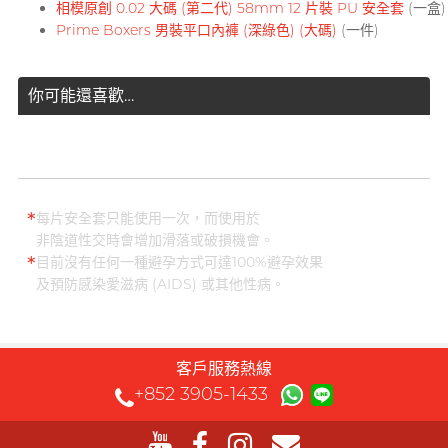
相模原創 0.02 大碼 (第二代) 58mm 12 片裝 PU 安全套
(一盒)
T
TENGA 典雅
Prime Boxers 男裝平口內褲 (深綠色) (大碼)
(一件)
挑選潤滑液 7 大重點
Trojan 戰神
TRUSTEX
你可能還喜歡…
文章
W
We-Vibe
Womanizer
WONDER LIFE
安全套尺寸指南
*
每片安全套只能使用一次，而使用於
活色生香
非陰道性交時會增加滑落或破損機會。
*
?
目前沒有任何一種避孕方式可達100%避孕效果
其它品牌
及預防感染愛滋病 (AIDS) 或其他性病。
Sampson Store 好用安全套推介
客戶服務熱線
+852 3905-1433