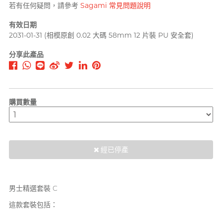
若有任何疑問，請參考
Sagami 常見問題說明
PLAY & JOY
PONTUS 柏德士
有效日期
2031-01-31
(相模原創 0.02 大碼 58mm 12 片裝 PU 安全套)
Power Edge
反差萌瑜伽老師 Nadia
分享此產品
Prime
R
RFSU 瑞心
ROMP
購買數量
S
Sagami 相模
Sensuous
經已停產
Smile Makers
Solid Cologne UK
男士精選套裝 C
SPECTRE
文章
這款套裝包括：
SUPPLY