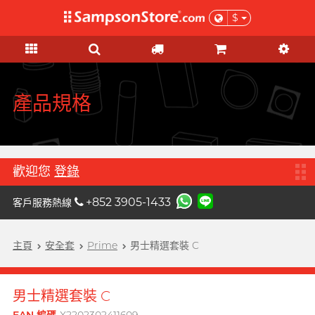
$
禮品及優惠
KOL 市集
情趣玩具
個人護理
安全套
潤滑液
品牌
功能
功能
女士
基本護理
優惠
KOL 市集
A
Aqua Lube
超薄乳膠
矽性潤滑
初心體驗
驗孕測試
本月精選
由 KOL 親自為你推薦 Sampson
Arcwave
Store 上的私房好物！
極薄 PU
水性潤滑
進階體驗
HIV / 性病 / 毒品測試
特惠組合
產品規格
B
Barber Mind
加潤系列
無添加系列
吸啜體驗
身體護理
清貨優惠
C
非乳膠類
厚重黏滑
震動刺激
運動護理
Clearblue 驗孕寶
全部優惠
大碼尺寸
輕爽潤滑
C 點按摩
男士造型
歡迎您
登錄
D
Doctoreyes
加大尺寸
香味系列
G 點按摩
禮品
+852 3905-1433
客戶服務熱線
Durex 杜蕾斯 (環球)
機能強化
收身緊貼
冰火系列
陰部鍛鍊
女士禮品
Durex 杜蕾斯 (香港)
詩式流行二人組合, per se
增進關係
度身訂造
情侶環
主頁
安全套
Prime
男士精選套裝 C
男士禮品
我想要
男士機能
F
Findom 指險套
加厚延時
玩具潤滑及清潔
聯乘系列
按摩體驗
女士刺激
Fuji Latex 不二乳膠
香氣誘惑
配件
男士精選套裝 C
特別版
提昇前戲體驗
FUN FACTORY
素食主義