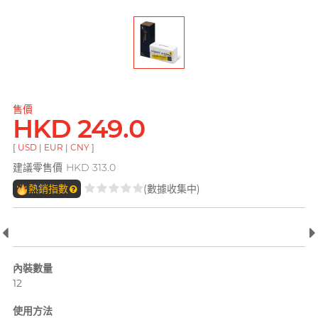
pjur 碧宜潤
ONE
ROMP
全部
個人護理
LELO
PLAY & JOY
Okamoto 岡本 (香港)
Smile Makers
Little Thing
電台 DJ, 阿檸
TENGA 典雅
Okamoto 岡本 (環球)
Womanizer
Mentholatum 曼秀雷
M
敦
其它品牌
Trojan 戰神
Olivia 奧莉維亞
售價
Monster Pub
HKD 249.0
Olivia 奧莉維亞
TENGA 典雅
MyONE
全部
潤滑液
[
USD
|
EUR
|
CNY
]
MyONE
iroha
香港 Rapper 及音樂人, MastaMic
O
建議零售價
HKD 313.0
Okamoto 岡本 (環球)
JEX
LELO
熱銷指數
(數據收集中)
Okamoto 岡本 (香港)
其它品牌
其它品牌
Olivia 奧莉維亞
ONE
全部
全部
情趣玩具
安全套
內裝數量
P
完美主義藝文青 Sandy
Pepee
12
pjur 碧宜潤
使用方法