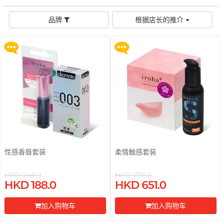
购 Gillette 吉列 Labs 极光系列剃
购 Gillette 吉列 Labs 极光系列剃
鲜花花束
品牌
男士
须刀连底座 (刀架 1 件 + 刀头 2 片)
须刀连底座 (刀架 1 件 + 刀头 2 片)
後庭润滑
横纹凸点
创作歌手, 潘宇谦
G
品牌
根据店长的推介
G Love 极爱
全部礼品
Clearblue 验孕宝
更多优惠
更多优惠
敏感适用
飞机杯
指险套
Gillette
水潤肌膚
多次使用
Doctoreyes
口交膜
Glyde 格蕾迪
玩具润滑
单次使用
Mentholatum 曼秀雷敦
我想要
I
电动玩具
INDICAID 妥析
Sensuous
品牌
浪漫時光
情侣环
iroha
全方位艺人, 赵学而
INDICAID 妥析
Pepee
持久快感
P 点按摩
J
Japan Medical
pjur 碧宜润
激情狂喜
玩具润滑及清洁
Smile Makers
JEX
TENGA 典雅
冰火体验
配件
Sagami 相模
性感香唇套装
柔情触感套装
JOSEE
SPECTRE
Durex 杜蕾斯 (香港)
品牌
品牌
HKD 248.0
HKD 778.0
身心灵谘询师, 梦妮妲
K
买满 $200 即可以优惠价 $129 换
买满 $200 即可以优惠价 $129 换
Kamyra
SUPPLY
HKD 188.0
HKD 651.0
购 Gillette 吉列 Labs 极光系列剃
购 Gillette 吉列 Labs 极光系列剃
ONE
Sagami 相模
Arcwave
Kimono Swirl
须刀连底座 (刀架 1 件 + 刀头 2 片)
须刀连底座 (刀架 1 件 + 刀头 2 片)
其它品牌
加入购物车
加入购物车
Olivia 奥莉维亚
Durex 杜蕾斯 (香港)
Findom 指险套
更多优惠
更多优惠
L
Ladyshape