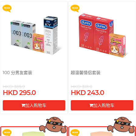
前往付款
前往付款
pjur 碧宜润
ONE
ROMP
全部
个人护理
LELO
PLAY & JOY
OK 冈本(香港)
Smile Makers
Little Thing
电台 DJ, 阿柠
TENGA 典雅
Okamoto 冈本 (环球)
Womanizer
Mentholatum 曼秀雷
M
敦
其它品牌
Trojan 战神
Olivia 奥莉维亚
Monster Pub
Olivia 奥莉维亚
TENGA 典雅
MyONE
全部
润滑液
MyONE
iroha
香港 Rapper 及音乐人, MastaMic
O
Okamoto 冈本 (环球)
100 分男友套装
超温馨情侣套装
JEX
LELO
OK 冈本(香港)
HKD 385.9
HKD 318.0
其它品牌
其它品牌
HKD 295.0
HKD 243.0
Olivia 奥莉维亚
买满 $200 即可以优惠价 $129 换
买满 $200 即可以优惠价 $129 换
购 Gillette 吉列 Labs 极光系列剃
购 Gillette 吉列 Labs 极光系列剃
ONE
加入购物车
加入购物车
须刀连底座 (刀架 1 件 + 刀头 2 片)
须刀连底座 (刀架 1 件 + 刀头 2 片)
全部
全部
情趣玩具
安全套
前往付款
前往付款
P
完美主义艺文青 Sandy
Pepee
更多优惠
更多优惠
pjur 碧宜润