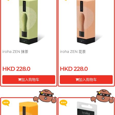
PLAY & JOY
PONTUS 柏德士
Power Edge
反差萌瑜伽老师 Nadia
Prime
R
RFSU 瑞心
iroha ZEN 抹茶
iroha ZEN 花茶
ROMP
S
Sagami 相模
HKD 228.0
HKD 228.0
Sensuous
买满 $200 即可以优惠价 $129 换
买满 $200 即可以优惠价 $129 换
购 Gillette 吉列 Labs 极光系列剃
购 Gillette 吉列 Labs 极光系列剃
加入购物车
加入购物车
Smile Makers
须刀连底座 (刀架 1 件 + 刀头 2 片)
须刀连底座 (刀架 1 件 + 刀头 2 片)
前往付款
前往付款
Solid Cologne UK
更多优惠
更多优惠
SPECTRE
文章
SUPPLY