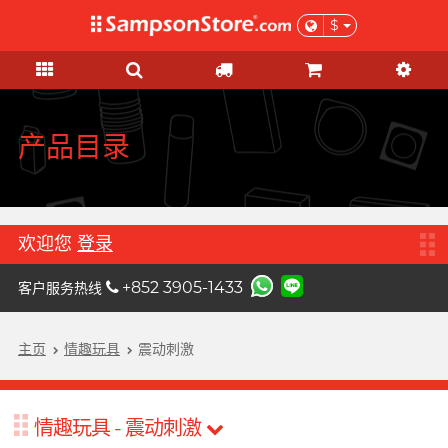
$
礼品及优惠
情趣玩具
个人护理
网红市集
安全套
润滑液
品牌
功能
功能
女士
基本护理
优惠
网红市集
A
Aqua Lube
超薄乳胶
硅基润滑
初心体验
验孕及测试用品
本月精选
由网红亲自为你推荐 Sampson
Arcwave
Store 上的私房好物！
极薄 PU
水基润滑
进阶体验
HIV/性病/毒品测试
特惠組合
产品目录
B
Barber Mind
加润系列
无添加系列
吸啜体验
身体护理
清货优惠
C
非乳胶类
厚重黏滑
震动刺激
运动护理
Clearblue 验孕宝
全部优惠
大码尺寸
轻爽润滑
C 点按摩
男士造型
欢迎您
登录
D
Doctoreyes
加大尺寸
香味系列
G 点按摩
礼品
+852 3905-1433
客户服务热线
Durex 杜蕾斯 (环球)
机能强化
收身紧贴
冰火系列
阴部锻炼
女士刺激
Durex 杜蕾斯 (香港)
詩式流行二人組合, per se
增进关系
度身订造
情侣环
主页
情趣玩具
震动刺激
男士机能
我想要
男士机能
F
Findom 指险套
加厚延时
玩具润滑及清洁
聯乘系列
按摩体验
女士刺激
Fuji Latex 不二乳胶
香气诱惑
配件
特別版
情趣玩具 - 震动刺激
买满 $200 即可以优惠价 $129 换
买满 $200 即可以优惠价 $129 换
提升前戏体验
FUN FACTORY
素食主义