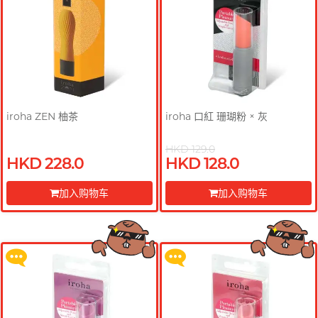
T
TENGA 典雅
挑选润滑液 7 大重点
Trojan 战神
TRUSTEX
文章
W
we-vibe
iroha ZEN 柚茶
iroha 口紅 珊瑚粉 × 灰
Womanizer
WONDER LIFE 活色生
HKD 129.0
安全套尺寸指南
香
HKD 228.0
HKD 128.0
买满 $200 即可以优惠价 $129 换
买满 $200 即可以优惠价 $129 换
?
其它品牌
购 Gillette 吉列 Labs 极光系列剃
购 Gillette 吉列 Labs 极光系列剃
加入购物车
加入购物车
须刀连底座 (刀架 1 件 + 刀头 2 片)
须刀连底座 (刀架 1 件 + 刀头 2 片)
前往付款
前往付款
Sampson Store 好用安全套推介
更多优惠
更多优惠