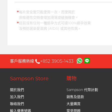
*
每片安全套只能使用一次，而使用於
非陰道性交時會增加滑落或破損機會。
*
目前沒有任何一種避孕方式可達100%避孕效果
及預防感染愛滋病 (AIDS) 或其他性病。
+852 3905-1433
客戶服務熱線
Sampson Store
購物
關於我們
Sampson 代幣計劃
加入我們
銷售及退款
聯絡我們
大量購買
輸入優惠號碼
常見問題