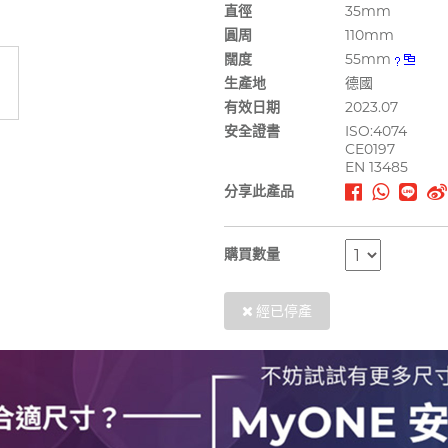
直徑
35mm
圓周
110mm
闊度
55mm
生產地
德國
有效日期
2023.07
安全證書
ISO:4074
CE0197
EN 13485
分享此產品
購買數量
經已停產