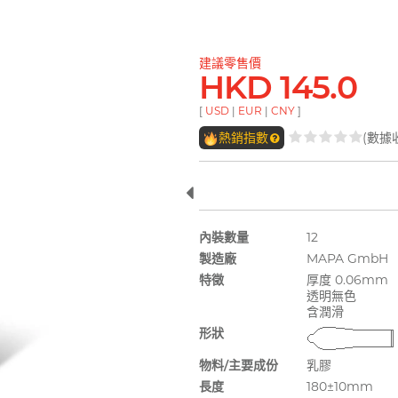
建議零售價
HKD 145.0
[
USD
|
EUR
|
CNY
]
熱銷指數
(數據
內裝數量
12
製造廠
MAPA GmbH
特徵
厚度 0.06mm
透明無色
含潤滑
形狀
物料/主要成份
乳膠
長度
180±10mm