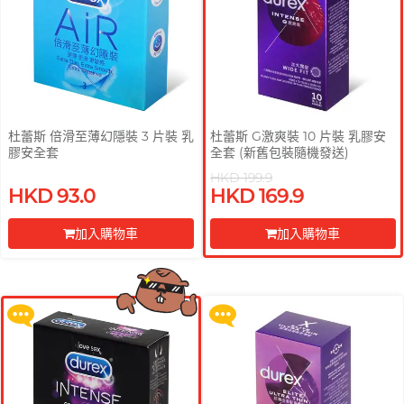
杜蕾斯 倍滑至薄幻隱裝 3 片裝 乳
杜蕾斯 G激爽裝 10 片裝 乳膠安
膠安全套
全套 (新舊包裝隨機發送)
HKD 199.9
HKD 93.0
HKD 169.9
買滿 $200 即可以優惠價 $129 換
買滿 $200 即可以優惠價 $129 換
購 Gillette 吉列 Labs 極光系列剃
購 Gillette 吉列 Labs 極光系列剃
加入購物車
加入購物車
鬚刀連底座 (刀架 1 件 + 刀頭 2 片)
鬚刀連底座 (刀架 1 件 + 刀頭 2 片)
前往付款
前往付款
更多優惠
更多優惠