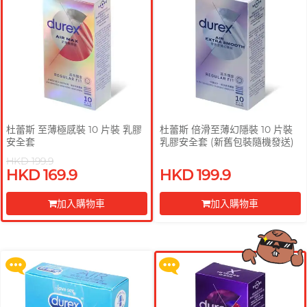
杜蕾斯 至薄極感裝 10 片裝 乳膠
杜蕾斯 倍滑至薄幻隱裝 10 片裝
安全套
乳膠安全套 (新舊包裝隨機發送)
HKD 199.9
HKD 169.9
HKD 199.9
買滿 $200 即可以優惠價 $129 換
買滿 $200 即可以優惠價 $129 換
購 Gillette 吉列 Labs 極光系列剃
購 Gillette 吉列 Labs 極光系列剃
加入購物車
加入購物車
鬚刀連底座 (刀架 1 件 + 刀頭 2 片)
鬚刀連底座 (刀架 1 件 + 刀頭 2 片)
前往付款
前往付款
更多優惠
更多優惠