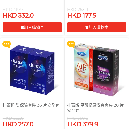
pjur 碧宜潤
ONE
ROMP
全部
個人護理
LELO
HKD 419.9
HKD 253.9
買滿 $200 即可以優惠價 $129 換
買滿 $200 即可以優惠價 $129 換
HKD 332.0
HKD 177.5
PLAY & JOY
購 Gillette 吉列 Labs 極光系列剃
購 Gillette 吉列 Labs 極光系列剃
Okamoto 岡本 (香港)
Smile Makers
Little Thing
電台 DJ, 阿檸
鬚刀連底座 (刀架 1 件 + 刀頭 2 片)
鬚刀連底座 (刀架 1 件 + 刀頭 2 片)
TENGA 典雅
加入購物車
加入購物車
Okamoto 岡本 (環球)
Womanizer
Mentholatum 曼秀雷
M
更多優惠
更多優惠
敦
其它品牌
前往付款
前往付款
Trojan 戰神
Olivia 奧莉維亞
Monster Pub
Olivia 奧莉維亞
TENGA 典雅
MyONE
全部
潤滑液
MyONE
iroha
香港 Rapper 及音樂人, MastaMic
O
Okamoto 岡本 (環球)
JEX
LELO
Okamoto 岡本 (香港)
其它品牌
其它品牌
Olivia 奧莉維亞
ONE
杜蕾斯 雙保險套裝 36 片安全套
杜蕾斯 至薄極感激爽套裝 20 片
全部
全部
情趣玩具
安全套
安全套
P
完美主義藝文青 Sandy
Pepee
HKD 269.8
HKD 399.8
買滿 $200 即可以優惠價 $129 換
買滿 $200 即可以優惠價 $129 換
pjur 碧宜潤
HKD 257.0
HKD 379.9
購 Gillette 吉列 Labs 極光系列剃
購 Gillette 吉列 Labs 極光系列剃