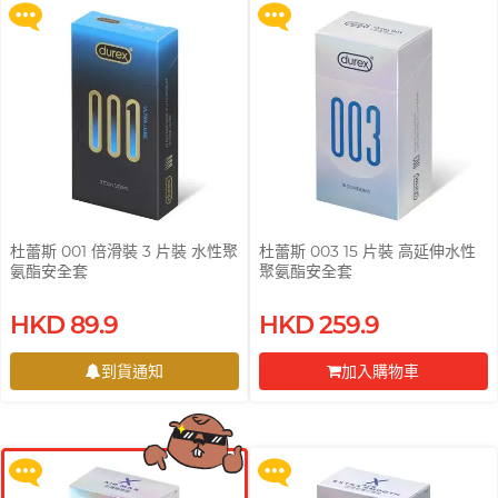
T
TENGA 典雅
挑選潤滑液 7 大重點
Trojan 戰神
TRUSTEX
文章
W
We-Vibe
Womanizer
WONDER LIFE
安全套尺寸指南
活色生香
杜蕾斯 001 倍滑裝 3 片裝 水性聚
杜蕾斯 003 15 片裝 高延伸水性
氨酯安全套
聚氨酯安全套
?
其它品牌
HKD 89.9
HKD 259.9
買滿 $200 即可以優惠價 $129 換
買滿 $200 即可以優惠價 $129 換
Sampson Store 好用安全套推介
購 Gillette 吉列 Labs 極光系列剃
購 Gillette 吉列 Labs 極光系列剃
到貨通知
加入購物車
鬚刀連底座 (刀架 1 件 + 刀頭 2 片)
鬚刀連底座 (刀架 1 件 + 刀頭 2 片)
到貨通知
前往付款
更多優惠
更多優惠