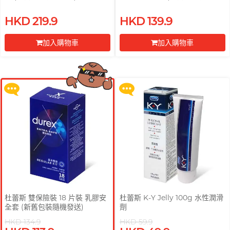
送)
HKD 219.9
HKD 139.9
買滿 $200 即可以優惠價 $129 換
買滿 $200 即可以優惠價 $129 換
購 Gillette 吉列 Labs 極光系列剃
購 Gillette 吉列 Labs 極光系列剃
加入購物車
加入購物車
鬚刀連底座 (刀架 1 件 + 刀頭 2 片)
鬚刀連底座 (刀架 1 件 + 刀頭 2 片)
前往付款
前往付款
更多優惠
更多優惠
杜蕾斯 雙保險裝 18 片裝 乳膠安
杜蕾斯 K-Y Jelly 100g 水性潤滑
全套 (新舊包裝隨機發送)
劑
HKD 134.9
HKD 59.9