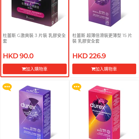
杜蕾斯 G激爽裝 3 片裝 乳膠安全
杜蕾斯 超薄倍滑裝更薄型 15 片
套
裝 乳膠安全套
買滿 $200 即可以優惠價 $129 換
買滿 $200 即可以優惠價 $129 換
HKD 90.0
HKD 226.9
購 Gillette 吉列 Labs 極光系列剃
購 Gillette 吉列 Labs 極光系列剃
鬚刀連底座 (刀架 1 件 + 刀頭 2 片)
鬚刀連底座 (刀架 1 件 + 刀頭 2 片)
加入購物車
加入購物車
更多優惠
更多優惠
前往付款
前往付款