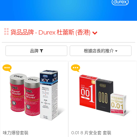
鮮花花束
品牌
男士
後庭潤滑
獨特質感 / 顏色
創作歌手, 潘宇謙
G
G Love 極愛
全部禮品
Clearblue 驗孕寶
敏感適用
飛機杯
指險套
Gillette
水潤肌膚
多次使用
Doctoreyes
口交膜
貨品品牌 - Durex 杜蕾斯 (香港)
買滿 $200 即可以優惠價 $129 換
買滿 $200 即可以優惠價 $129 換
Glyde 格蕾迪
玩具潤滑
單次使用
購 Gillette 吉列 Labs 極光系列剃
購 Gillette 吉列 Labs 極光系列剃
Mentholatum 曼秀雷敦
鬚刀連底座 (刀架 1 件 + 刀頭 2 片)
鬚刀連底座 (刀架 1 件 + 刀頭 2 片)
我想要
I
電動玩具
INDICAID 妥析
品牌
根據店長的推介
Sensuous
品牌
更多優惠
更多優惠
浪漫時光
情侶環
iroha
全方位藝人, 趙學而
INDICAID 妥析
Pepee
持久快感
P 點按摩
J
Japan Medical
pjur 碧宜潤
激情狂喜
玩具潤滑及清潔
Smile Makers
JEX
TENGA 典雅
冰火體驗
配件
Sagami 相模
JOSEE
SPECTRE
Durex 杜蕾斯 (香港)
品牌
品牌
身心靈諮詢師, 夢妮妲
K
Kamyra
SUPPLY
ONE
Sagami 相模
Arcwave
Kimono Swirl
其它品牌
Olivia 奧莉維亞
Durex 杜蕾斯 (香港)
Findom 指險套
味力爆發套裝
0.01 8 片安全套 套裝
L
Ladyshape