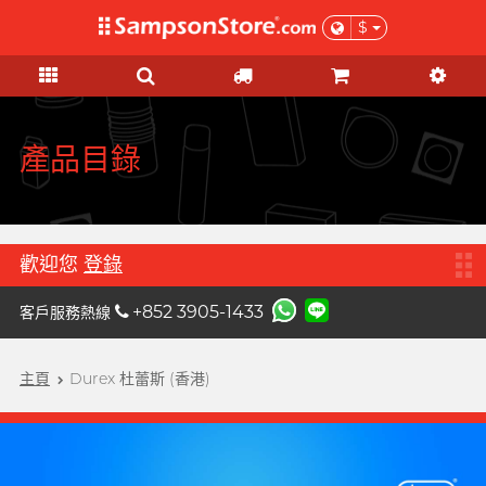
$
禮品及優惠
KOL 市集
情趣玩具
個人護理
安全套
潤滑液
品牌
功能
功能
女士
基本護理
優惠
KOL 市集
A
Aqua Lube
超薄乳膠
矽性潤滑
初心體驗
驗孕測試
本月精選
由 KOL 親自為你推薦 Sampson
Arcwave
Store 上的私房好物！
極薄 PU
水性潤滑
進階體驗
HIV / 性病 / 毒品測試
特惠組合
產品目錄
B
Barber Mind
加潤系列
無添加系列
吸啜體驗
身體護理
清貨優惠
C
非乳膠類
厚重黏滑
震動刺激
運動護理
Clearblue 驗孕寶
全部優惠
大碼尺寸
輕爽潤滑
C 點按摩
男士造型
歡迎您
登錄
D
Doctoreyes
加大尺寸
香味系列
G 點按摩
禮品
+852 3905-1433
客戶服務熱線
Durex 杜蕾斯 (環球)
機能強化
收身緊貼
冰火系列
陰部鍛鍊
女士禮品
Durex 杜蕾斯 (香港)
詩式流行二人組合, per se
增進關係
度身訂造
情侶環
主頁
Durex 杜蕾斯 (香港)
男士禮品
我想要
男士機能
F
Findom 指險套
加厚延時
玩具潤滑及清潔
聯乘系列
按摩體驗
女士刺激
Fuji Latex 不二乳膠
香氣誘惑
配件
特別版
提昇前戲體驗
FUN FACTORY
素食主義