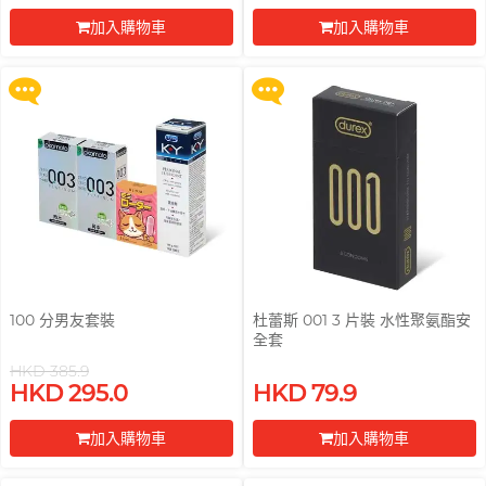
鬚刀連底座 (刀架 1 件 + 刀頭 2 片)
鬚刀連底座 (刀架 1 件 + 刀頭 2 片)
PLAY & JOY
加入購物車
加入購物車
更多優惠
更多優惠
PONTUS 柏德士
前往付款
前往付款
Power Edge
反差萌瑜伽老師 Nadia
Prime
R
RFSU 瑞心
ROMP
S
Sagami 相模
Sensuous
100 分男友套裝
杜蕾斯 001 3 片裝 水性聚氨酯安
全套
Smile Makers
HKD 385.9
買滿 $200 即可以優惠價 $129 換
買滿 $200 即可以優惠價 $129 換
Solid Cologne UK
HKD 295.0
HKD 79.9
購 Gillette 吉列 Labs 極光系列剃
購 Gillette 吉列 Labs 極光系列剃
鬚刀連底座 (刀架 1 件 + 刀頭 2 片)
鬚刀連底座 (刀架 1 件 + 刀頭 2 片)
SPECTRE
文章
加入購物車
加入購物車
更多優惠
更多優惠
SUPPLY
前往付款
前往付款