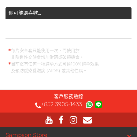
你可能還喜歡…
*
每片安全套只能使用一次，而使用於
非陰道性交時會增加滑落或破損機會。
*
目前沒有任何一種避孕方式可達100%避孕效果
及預防感染愛滋病 (AIDS) 或其他性病。
客戶服務熱線
+852 3905-1433
Sampson Store