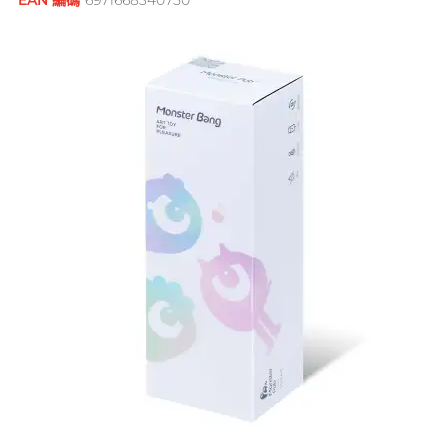
EAN 編碼
6971668340750
鮮花花束
品牌
男士
後庭潤滑
獨特質感 / 顏色
創作歌手, 潘宇謙
G
G Love 極愛
全部禮品
Clearblue 驗孕寶
敏感適用
飛機杯
指險套
Gillette
水潤肌膚
多次使用
Doctoreyes
口交膜
Glyde 格蕾迪
玩具潤滑
單次使用
Mentholatum 曼秀雷敦
我想要
I
電動玩具
INDICAID 妥析
Sensuous
品牌
浪漫時光
情侶環
iroha
全方位藝人, 趙學而
INDICAID 妥析
Pepee
持久快感
P 點按摩
J
Japan Medical
pjur 碧宜潤
激情狂喜
玩具潤滑及清潔
Smile Makers
JEX
TENGA 典雅
冰火體驗
配件
Sagami 相模
JOSEE
SPECTRE
Durex 杜蕾斯 (香港)
品牌
品牌
身心靈諮詢師, 夢妮妲
K
Kamyra
SUPPLY
ONE
Sagami 相模
Arcwave
Kimono Swirl
其它品牌
Olivia 奧莉維亞
Durex 杜蕾斯 (香港)
Findom 指險套
L
Ladyshape