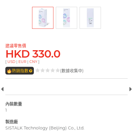
pjur 碧宜潤
ONE
ROMP
全部
個人護理
LELO
PLAY & JOY
Okamoto 岡本 (香港)
Smile Makers
Little Thing
電台 DJ, 阿檸
TENGA 典雅
Okamoto 岡本 (環球)
Womanizer
Mentholatum 曼秀雷
M
敦
其它品牌
Trojan 戰神
Olivia 奧莉維亞
建議零售價
Monster Pub
HKD 330.0
Olivia 奧莉維亞
TENGA 典雅
MyONE
全部
潤滑液
[
USD
|
EUR
|
CNY
]
MyONE
iroha
香港 Rapper 及音樂人, MastaMic
O
熱銷指數
(數據收集中)
Okamoto 岡本 (環球)
JEX
LELO
Okamoto 岡本 (香港)
其它品牌
其它品牌
Olivia 奧莉維亞
ONE
內裝數量
全部
全部
情趣玩具
安全套
1
P
完美主義藝文青 Sandy
Pepee
製造廠
pjur 碧宜潤
SISTALK Technology (Beijing) Co., Ltd.