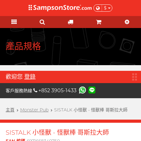
$
禮品及優惠
KOL 市集
情趣玩具
個人護理
安全套
潤滑液
品牌
功能
功能
女士
基本護理
優惠
KOL 市集
A
Aqua Lube
超薄乳膠
矽性潤滑
初心體驗
驗孕測試
本月精選
由 KOL 親自為你推薦 Sampson
Arcwave
Store 上的私房好物！
極薄 PU
水性潤滑
進階體驗
HIV / 性病 / 毒品測試
特惠組合
產品規格
B
Barber Mind
加潤系列
無添加系列
吸啜體驗
身體護理
清貨優惠
C
非乳膠類
厚重黏滑
震動刺激
運動護理
Clearblue 驗孕寶
全部優惠
大碼尺寸
輕爽潤滑
C 點按摩
男士造型
歡迎您
登錄
D
Doctoreyes
加大尺寸
香味系列
G 點按摩
禮品
+852 3905-1433
客戶服務熱線
Durex 杜蕾斯 (環球)
機能強化
收身緊貼
冰火系列
陰部鍛鍊
女士禮品
Durex 杜蕾斯 (香港)
詩式流行二人組合, per se
增進關係
度身訂造
情侶環
主頁
Monster Pub
SISTALK 小怪獸 - 怪獸棒 哥斯拉大師
男士禮品
我想要
男士機能
F
Findom 指險套
加厚延時
玩具潤滑及清潔
聯乘系列
按摩體驗
女士刺激
Fuji Latex 不二乳膠
香氣誘惑
配件
SISTALK 小怪獸 - 怪獸棒 哥斯拉大師
特別版
提昇前戲體驗
FUN FACTORY
素食主義