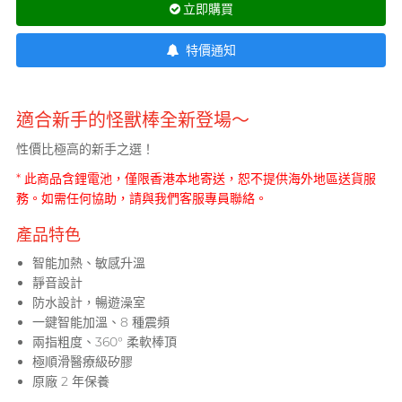
立即購買
T
TENGA 典雅
挑選潤滑液 7 大重點
特價通知
Trojan 戰神
TRUSTEX
文章
適合新手的怪獸棒全新登場～
W
We-Vibe
性價比極高的新手之選！
Womanizer
* 此商品含鋰電池，僅限香港本地寄送，恕不提供海外地區送貨服
WONDER LIFE
安全套尺寸指南
務。如需任何協助，請與我們客服專員聯絡。
活色生香
產品特色
?
其它品牌
智能加熱、敏感升溫
Sampson Store 好用安全套推介
靜音設計
防水設計，暢遊澡室
一鍵智能加溫、8 種震頻
兩指粗度、360° 柔軟棒頂
極順滑醫療級矽膠
原廠 2 年保養