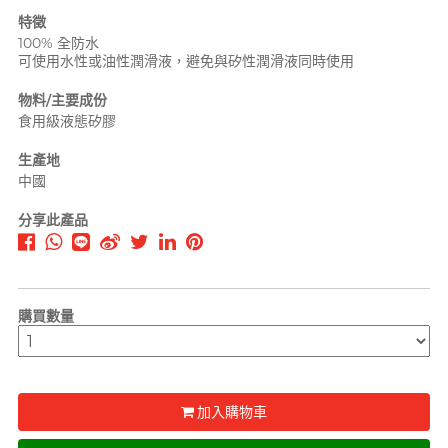
PLAY & JOY
特徵
100% 全防水
PONTUS 柏德士
可使用水性或油性潤滑液，避免與矽性潤滑液同時使用
Power Edge
物料/主要成份
反差萌瑜伽老師 Nadia
Prime
食用級液態矽膠
生產地
R
RFSU 瑞心
中國
ROMP
分享此產品
S
Sagami 相模
Sensuous
購買數量
Smile Makers
Solid Cologne UK
SPECTRE
文章
加入購物車
SUPPLY