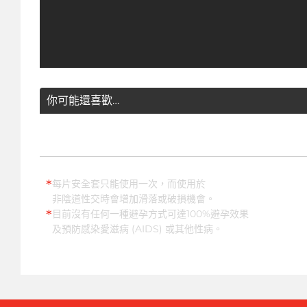
你可能還喜歡…
*
每片安全套只能使用一次，而使用於
非陰道性交時會增加滑落或破損機會。
*
目前沒有任何一種避孕方式可達100%避孕效果
及預防感染愛滋病 (AIDS) 或其他性病。