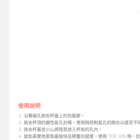
使用說明
沿著齒孔剝去杯蓋上的包裝膠。
剝去杯頂的銀色氣孔封條。使用時控制氣孔的開合以達至不
除去杯蓋並小心將陰莖放入杯底的孔內。
就如真實地索取最愉快及興奮的感覺。使用 TOC-105 時，