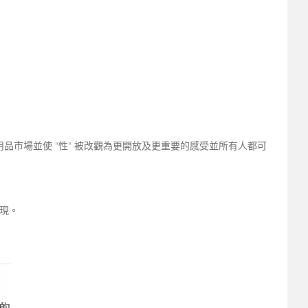
用品市場並使 "性" 被改觀為更開放及更重要的感受並所有人都可
現。