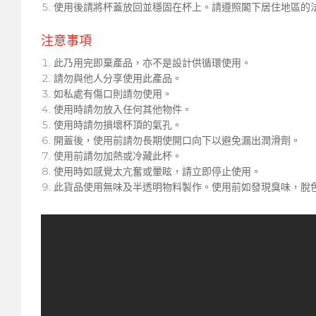
使用後請將杯蓋放回並穩固在杯上。請遵照閣下居住地區的
注意事項
此乃用完即棄產品，亦不是設計供循環使用。
請勿與他人分享使用此產品。
如私處有傷口則請勿使用。
使用時請勿放入任何其他物件。
使用時請勿損壞杯頂的氣孔。
開蓋後，使用前請勿長期使開口向下以避免漏出潤滑劑。
使用前請勿加熱或冷藏此杯。
使用時如感覺太亢奮或暈眩，請立即停止使用。
此貨品使用無味及半透明物料製作。使用前如發現臭味，脫