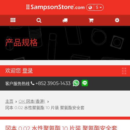
$
礼品及优惠
情趣玩具
个人护理
网红市集
安全套
润滑液
品牌
功能
功能
女士
基本护理
优惠
网红市集
A
Aqua Lube
超薄乳胶
硅基润滑
初心体验
验孕及测试用品
本月精选
由网红亲自为你推荐 Sampson
Arcwave
Store 上的私房好物！
极薄 PU
水基润滑
进阶体验
HIV/性病/毒品测试
特惠組合
产品规格
B
Barber Mind
加润系列
无添加系列
吸啜体验
身体护理
清货优惠
C
非乳胶类
厚重黏滑
震动刺激
运动护理
Clearblue 验孕宝
全部优惠
大码尺寸
轻爽润滑
C 点按摩
男士造型
欢迎您
登录
D
Doctoreyes
加大尺寸
香味系列
G 点按摩
礼品
+852 3905-1433
客户服务热线
Durex 杜蕾斯 (环球)
机能强化
收身紧贴
冰火系列
阴部锻炼
女士刺激
Durex 杜蕾斯 (香港)
詩式流行二人組合, per se
增进关系
度身订造
情侣环
主页
OK 冈本(香港)
男士机能
我想要
男士机能
F
冈本 0.02 水性聚氨酯 10 片装 聚氨酯安全套
Findom 指险套
加厚延时
玩具润滑及清洁
聯乘系列
按摩体验
女士刺激
Fuji Latex 不二乳胶
香气诱惑
配件
特別版
提升前戏体验
冈本 0.02 水性聚氨酯 10 片装 聚氨酯安全套
FUN FACTORY
素食主义