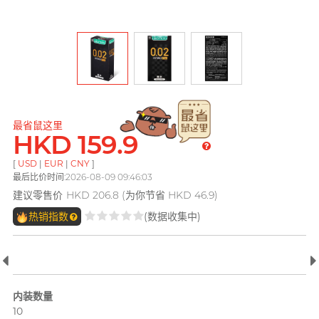
pjur 碧宜润
ONE
ROMP
全部
个人护理
LELO
PLAY & JOY
OK 冈本(香港)
Smile Makers
Little Thing
电台 DJ, 阿柠
TENGA 典雅
Okamoto 冈本 (环球)
Womanizer
Mentholatum 曼秀雷
M
敦
其它品牌
Trojan 战神
Olivia 奥莉维亚
Monster Pub
最省鼠这里
Olivia 奥莉维亚
TENGA 典雅
HKD 159.9
MyONE
全部
润滑液
MyONE
iroha
香港 Rapper 及音乐人, MastaMic
[
USD
|
EUR
|
CNY
]
O
Okamoto 冈本 (环球)
最后比价时间:2026-08-09 09:46:03
JEX
LELO
OK 冈本(香港)
建议零售价
HKD 206.8 (为你节省 HKD 46.9)
其它品牌
其它品牌
热销指数
(数据收集中)
Olivia 奥莉维亚
ONE
全部
全部
情趣玩具
安全套
P
完美主义艺文青 Sandy
Pepee
内装数量
pjur 碧宜润
10