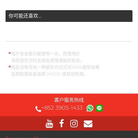
你可能还喜欢…
*
每片安全套只能使用一次，而使用於
非阴道性交时会增加滑落或破损机会。
*
目前没有任何一种避孕方式可达100%避孕效果
及预防感染爱滋病 (AIDS) 或其他性病。
客户服务热线
+852 3905-1433