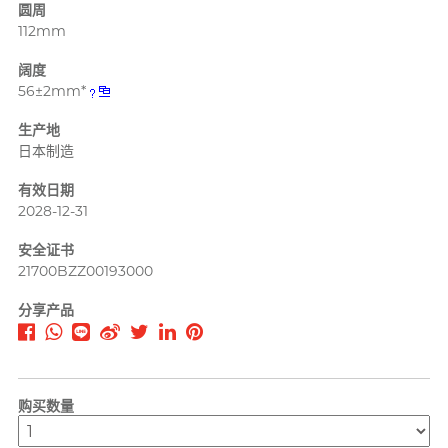
圆周
T
TENGA 典雅
112mm
挑选润滑液 7 大重点
Trojan 战神
阔度
56±2mm*
TRUSTEX
文章
生产地
W
we-vibe
日本制造
Womanizer
有效日期
WONDER LIFE 活色生
2028-12-31
安全套尺寸指南
香
安全证书
?
其它品牌
21700BZZ00193000
分享产品
Sampson Store 好用安全套推介
购买数量