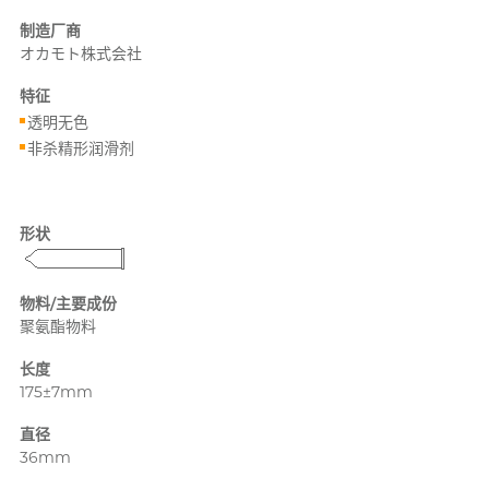
PLAY & JOY
制造厂商
PONTUS 柏德士
オカモト株式会社
Power Edge
特征
反差萌瑜伽老师 Nadia
透明无色
Prime
非杀精形润滑剂
R
RFSU 瑞心
ROMP
形状
S
Sagami 相模
物料/主要成份
Sensuous
聚氨酯物料
Smile Makers
长度
Solid Cologne UK
175±7mm
SPECTRE
文章
直径
36mm
SUPPLY