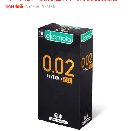
鲜花花束
品牌
男士
EAN 编码
4547691702326
後庭润滑
横纹凸点
创作歌手, 潘宇谦
G
G Love 极爱
全部礼品
Clearblue 验孕宝
敏感适用
飞机杯
指险套
Gillette
水潤肌膚
多次使用
Doctoreyes
口交膜
Glyde 格蕾迪
玩具润滑
单次使用
Mentholatum 曼秀雷敦
我想要
I
电动玩具
INDICAID 妥析
Sensuous
品牌
浪漫時光
情侣环
iroha
全方位艺人, 赵学而
INDICAID 妥析
Pepee
持久快感
P 点按摩
J
Japan Medical
pjur 碧宜润
激情狂喜
玩具润滑及清洁
Smile Makers
JEX
TENGA 典雅
冰火体验
配件
Sagami 相模
JOSEE
SPECTRE
Durex 杜蕾斯 (香港)
品牌
品牌
身心灵谘询师, 梦妮妲
K
Kamyra
SUPPLY
ONE
Sagami 相模
Arcwave
Kimono Swirl
其它品牌
Olivia 奥莉维亚
Durex 杜蕾斯 (香港)
Findom 指险套
L
Ladyshape