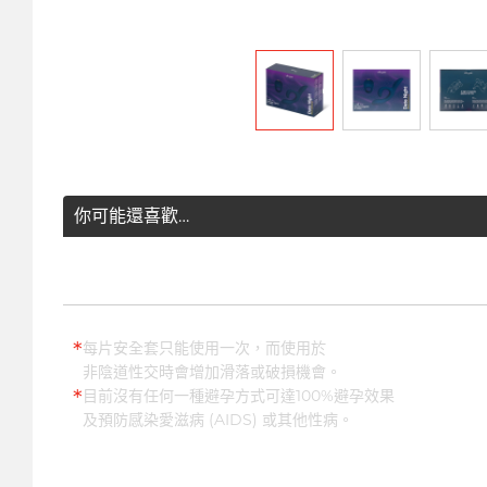
你可能還喜歡…
*
每片安全套只能使用一次，而使用於
非陰道性交時會增加滑落或破損機會。
*
目前沒有任何一種避孕方式可達100%避孕效果
及預防感染愛滋病 (AIDS) 或其他性病。