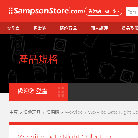
香港店
$
安全套
潤滑液
情趣玩具
個人護理
禮品及
產品規格
歡迎您
登錄
主頁
情趣玩具
情侶環
We-Vibe
We-Vibe Date Night Co
We-Vibe Date Night Collection