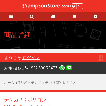
$
セール・ギフトサービス
大人のおもちゃ
パーソナルケア
KOL モール
コンドーム
潤滑ゼリー
ブランド
特徴
特徴
女士
ベーシックケア
セール
KOL モール
A
Aqua Lube
Super Thin Latex
シリコンベース
初心体験
妊娠検査薬
Select of the Month
もっと、ザ・サンプソン・ストアが
Arcwave
揃っている商品を知っていただくた
Ultra-thin PU
ウォーターベース
レベルアップ体験
HIV(エイズ)・STIs・薬物検査キッ
お徳用パック
商品詳細
めに、お好きなKOLが選んだ愛用
Barber Mind バーバー
ト
B
商品をチェックし、新しく啓発して
マインド
Scented Seduction
無添加タイプ
吸引バイブ
在庫処分セール
ぜひご参考に!
ヘルスケア
ノンラテックス
濃厚タイプ
振動刺激
Clearblue クリアブル
C
全ての
セール商品を見る
ー
運動・ボディケア
ラージサイズ
ソフトタイプ
Cスポットマッサージ
ようこそ
ログイン
メンズグルーミング
Doctoreyes ドクターア
D
Extra Large
香り付きタイプ
Gスポットマッサージ
イズ
プレゼント
+852 3905-1433
お問い合わせ
Durex デュレックス
スリムタイト
Warm & Cool
膣のトレーニング
機能強化グッズ
彼女へ贈るプレゼント
Durex
カスタムフィット
カップルリング
ホーム
TENGA テンガ
テンガ 3D ポリゴン
デュレックス (香港)
彼へ贈るプレゼント
親密度アップ
これがほしい！
ロングプレイタイプ
アダルトグッズ専用潤滑ゼリーとク
Poetic pop music duo, per se
コラボグッズ
男性補助グッズ
F
Findom フィンドム
リーナー
マッサージ
Scented Seduction
テンガ 3D ポリゴン
特別限定グッズ
女を刺激するグッズ
Fuji Latex
アダルトグッズ専用アクセサリー
もっといい前戯
不二ラテックス
ビーガン向け