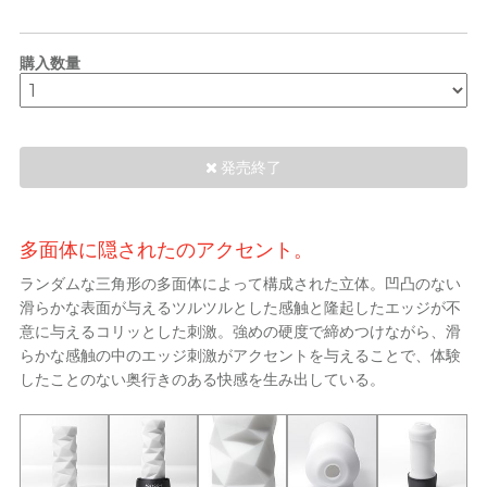
pjur ピュア
PLAY & JOY
完璧主義の美術家サンディ
プレーアンドジョイ
購入数量
PONTUS ポントス
Power Edge
発売終了
Prime
RFSU
R
乙女心を持つヨガ教師 Nadia
アルエフエスユウ
多面体に隠されたのアクセント。
ROMP
ランダムな三角形の多面体によって構成された立体。凹凸のない
滑らかな表面が与えるツルツルとした感触と隆起したエッジが不
S
Sagami 相模ゴム
意に与えるコリッとした刺激。強めの硬度で締めつけながら、滑
らかな感触の中のエッジ刺激がアクセントを与えることで、体験
Sensuous
したことのない奥行きのある快感を生み出している。
Smile Makers
Solid Cologne UK
Articles
SPECTRE スペクトル