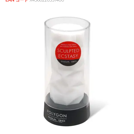
EAN コード
X4560220551400
フラワーブーケ
FUN FACTORY
アナル専用潤滑ゼリー
ブランド
激ドット加工・色付き
男士
全ての
ギフト商品を見る
敏感肌向け
フィンドム
G
G Love ジ ラブ
Clearblue クリアブルー
オナホール
Moisturising
A Singer-songwriter, Anson
デンタルダム
Gillette
Doctoreyes ドクターアイ
繰り返し使用タイプ
Poon
ズ
おもちゃと併用可
Glyde グライド
使い切りタイプ
Mentholatum メンソレー
これがほしい！
タム
バイブレーター
ブランド
I
INDICAID 妥析
ロマンティックな夜
Sensuous
カップルリング
iroha イロハ
Pepee
ロングプレイタイプ
INDICAID 妥析
Pスポットマッサージ
Intense Ecstasy
Smile Makers
Japan Medical
J
All-round Artist, Bondy Chiu
pjur ピュア
ジャパンメディカル
アダルトグッズ専用潤滑ゼリーとク
Warm & Cool Sensations
リーナー
Sagami 相模ゴム
JEX ジェクス
TENGA テンガ
アダルトグッズ専用アクセサリー
Durex
JOSEE
ブランド
デュレックス (香港)
SPECTRE スペクトル
ONE ワン
ブランド
K
Kamyra
Sagami 相模ゴム
SUPPLY サプライ
Olivia オリヴィア
Kimono Swirl
Durex
Arcwave
Body-Mind-Spirit Coach,
他の商標
デュレックス (香港)