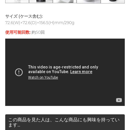
SUPPLY サプライ
Recommending 7 Criteria for
サイズ (ケース含む):
T
TENGA テンガ
Choosing Lubricants
72.6(W)×72.6(D)×156.5(H)mm/290g
Trojan トロージャン
使用可能回数:
約50回
Articles
TRUSTEX
W
We-Vibe
Womanizer
Condom Size Guide
WONDER LIFE
ワンダーライフ
?
他の商標
Top-rated Condoms at
Sampson Store
この商品を見た人は、こんな商品にも興味を持ってい
ます...