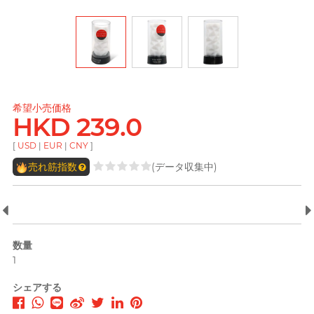
Dreamonita
pjur ピュア
Findom フィンドム
L
Ladyshape
ONE ワン
PLAY & JOY
全ての
パーソナルケアを見る
ROMP
LELO レロ
Okamoto
プレーアンドジョイ
オカモト (香港)
Little Thing
TENGA テンガ
Smile Makers
Okamoto オカモト
他の商標
Womanizer
Mentholatum メンソ
M
Trojan トロージャン
希望小売価格
レータム
DJ レモン（阿檸）
HKD 239.0
Olivia オリヴィア
Monster Pub
Olivia オリヴィア
[
USD
|
EUR
|
CNY
]
全ての
潤滑用品を見る
TENGA テンガ
MyONE
MyONE
売れ筋指数
(データ収集中)
iroha イロハ
O
JEX ジェクス
Okamoto オカモト
LELO レロ
Okamoto
他の商標
オカモト (香港)
A well-known Hong Kong
他の商標
rapper and musician, MastaMic
Olivia オリヴィア
数量
1
ONE ワン
全ての
コンドームを見る
全ての
プレジャートイを見る
シェアする
P
Pepee