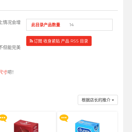
上情况会增
此目录产品数量
14
订閲 收身紧贴 产品 RSS 目录
不但能完美
尺寸
吧！
买满 $200 即可以优惠价 $129
买满 $200 即可以优惠价 $129
换购 Gillette 吉列 Labs 极光系
换购 Gillette 吉列 Labs 极光系
列剃须刀连底座 (刀架 1 件 + 刀
列剃须刀连底座 (刀架 1 件 + 刀
头 2 片)
头 2 片)
根据店长的推介
更多优惠
更多优惠