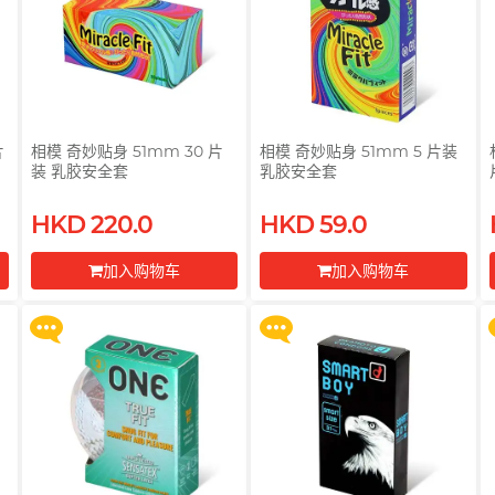
片
相模 奇妙贴身 51mm 30 片
相模 奇妙贴身 51mm 5 片装
装 乳胶安全套
乳胶安全套
买满 $200 即可以优惠价 $129
买满 $200 即可以优惠价 $129
系
换购 Gillette 吉列 Labs 极光系
换购 Gillette 吉列 Labs 极光系
HKD 220.0
HKD 59.0
列剃须刀连底座 (刀架 1 件 + 刀
列剃须刀连底座 (刀架 1 件 + 刀
头 2 片)
头 2 片)
加入购物车
加入购物车
更多优惠
更多优惠
前往付款
前往付款