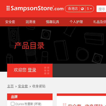
香港店
$
安全套
润滑液
情趣玩具
个人护理
礼品及
产品目录
欢迎您
登录
主页
安全套
收身紧贴
品牌
Durex 杜蕾斯 (环球)