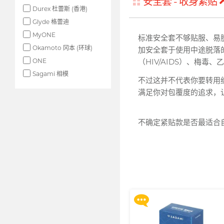
安全套 - 收身紧贴
Durex 杜蕾斯 (香港)
Glyde 格蕾迪
MyONE
标准安全套不够贴服、易
Okamoto 冈本 (环球)
加安全套于使用中途脱落的
ONE
（HIV/AIDS）、梅毒
Sagami 相模
不过这并不代表你要转用
满足你对包覆度的追求，
不确定紧贴款是否最适合
买满 $200 即可以优惠价 $129
换购 Gillette 吉列 Labs 极光
列剃须刀连底座 (刀架 1 件 + 刀
头 2 片)
更多优惠