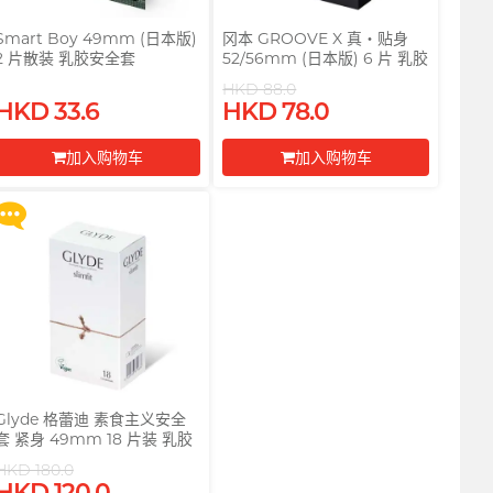
Smart Boy 49mm (日本版)
冈本 GROOVE X 真‧贴身
2 片散装 乳胶安全套
52/56mm (日本版) 6 片 乳胶
买满 $200 即可以优惠价 $129
安全套
HKD 88.0
换购 Gillette 吉列 Labs 极光系
HKD 33.6
HKD 78.0
列剃须刀连底座 (刀架 1 件 + 刀
头 2 片)
加入购物车
加入购物车
更多优惠
前往付款
前往付款
Glyde 格蕾迪 素食主义安全
套 紧身 49mm 18 片装 乳胶
安全套
HKD 180.0
HKD 120.0