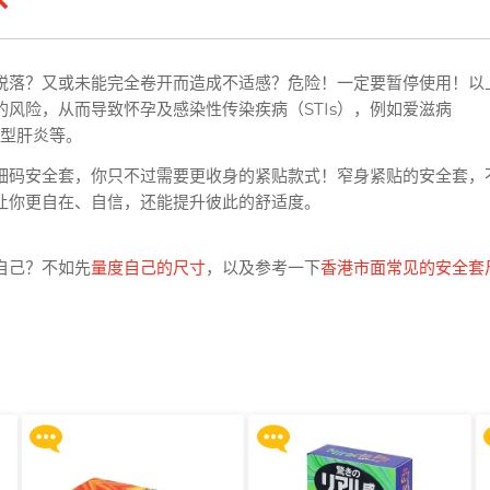
脱落？又或未能完全卷开而造成不适感？危险！一定要暂停使用！以
风险，从而导致怀孕及感染性传染疾病（STIs），例如爱滋病
、乙型肝炎等。
细码安全套，你只不过需要更收身的紧贴款式！窄身紧贴的安全套，
让你更自在、自信，还能提升彼此的舒适度。
自己？不如先
量度自己的尺寸
，以及参考一下
香港市面常见的安全套
买满 $200 即可以优惠价 $129
买满 $200 即可以优惠价 $129
系
换购 Gillette 吉列 Labs 极光系
换购 Gillette 吉列 Labs 极光系
列剃须刀连底座 (刀架 1 件 + 刀
列剃须刀连底座 (刀架 1 件 + 刀
头 2 片)
头 2 片)
更多优惠
更多优惠