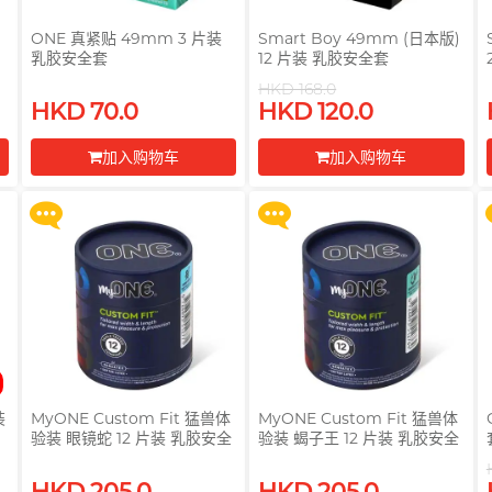
ONE 真紧贴 49mm 3 片装
Smart Boy 49mm (日本版)
乳胶安全套
12 片装 乳胶安全套
买满 $200 即可以优惠价 $129
买满 $200 即可以优惠价 $129
HKD 168.0
系
换购 Gillette 吉列 Labs 极光系
换购 Gillette 吉列 Labs 极光系
HKD 70.0
HKD 120.0
列剃须刀连底座 (刀架 1 件 + 刀
列剃须刀连底座 (刀架 1 件 + 刀
头 2 片)
头 2 片)
加入购物车
加入购物车
更多优惠
更多优惠
前往付款
前往付款
装
MyONE Custom Fit 猛兽体
MyONE Custom Fit 猛兽体
验装 眼镜蛇 12 片装 乳胶安全
验装 蝎子王 12 片装 乳胶安全
套
套
HKD 205.0
HKD 205.0