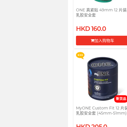
ONE 真紧贴 49mm 12 片装
乳胶安全套
买满 $200 即可以优惠价 $129
换购 Gillette 吉列 Labs 极光
HKD 160.0
列剃须刀连底座 (刀架 1 件 + 刀
头 2 片)
加入购物车
更多优惠
前往付款
新货品
MyONE Custom Fit 12 片
乳胶安全套 (45mm-51mm)
HKD 205.0