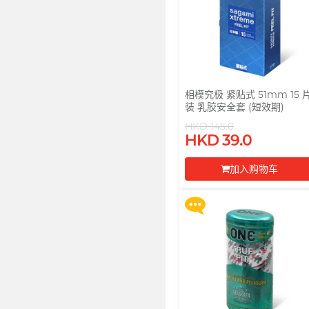
相模究极 紧贴式 51mm 15 
装 乳胶安全套 (短效期)
买满 $200 即可以优惠价 $129
HKD 145.0
换购 Gillette 吉列 Labs 极光
HKD 39.0
列剃须刀连底座 (刀架 1 件 + 刀
头 2 片)
加入购物车
更多优惠
前往付款