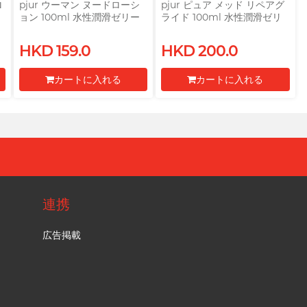
ロ
pjur ウーマン ヌードローシ
pjur ピュア メッド リペアグ
ョン 100ml 水性潤滑ゼリー
ライド 100ml 水性潤滑ゼリ
ー
HKD 159.0
HKD 200.0
カートに入れる
カートに入れる
レジに進む
レジに進む
連携
広告掲載