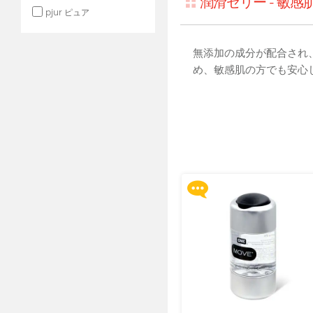
潤滑ゼリー - 敏感
pjur ピュア
無添加の成分が配合され
め、敏感肌の方でも安心
Upon $200, Get Gillette
Labs with Exfoliating Bar
Razorr at $129!
他の特典へ