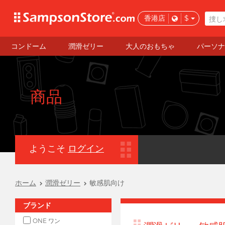
香港店
$
コンドーム
潤滑ゼリー
大人のおもちゃ
パーソナ
商品
ようこそ
ログイン
ホーム
潤滑ゼリー
敏感肌向け
ブランド
ONE ワン