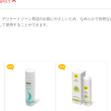
肌向け
、デリケートゾーン周辺のお肌にやさしいため、なめらかで自然な
して使用することができます。
Upon $200, Get Gillette
Upon $200, Get Gillette
Labs with Exfoliating Bar
Labs with Exfoliating Bar
Razorr at $129!
Razorr at $129!
他の特典へ
他の特典へ