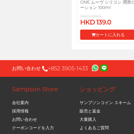
ONE ムーヴ シリコン 潤滑
ーション 100ml
HKD 199.0
HKD 139.0
カートに入れる
レジに進む
+852 3905-1433
お問い合わせ
Sampson Store
ショッピング
会社案内
サンプソンコイン スキーム
採用情報
販売と返金
お問い合わせ
大量購入
クーポンコードを入力
よくあるご質問