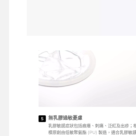
無乳膠過敏憂慮
5
乳膠敏感症狀包括痕癢、刺痛、泛紅及出疹；
模原創由低敏聚氨酯 (PU) 製造，適合乳膠敏