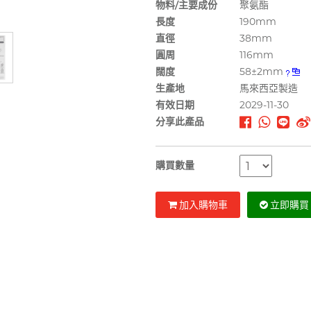
物料/主要成份
聚氨酯
長度
190mm
直徑
38mm
圓周
116mm
闊度
58±2mm
生產地
馬來西亞製造
有效日期
2029-11-30
分享此產品
購買數量
加入購物車
立即購買