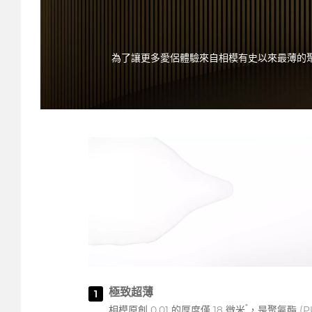
為了讓更多愛侶體驗來自相模有史以來最薄的聚氨
極致超薄
1
*
相模原創 0.01 的厚度僅 18 微米
，是聚氨酯 (P