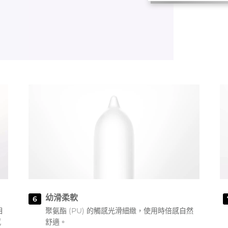
幼滑柔軟
6
相
聚氨酯 (PU) 的觸感光滑細緻，使用時倍感自然
感
舒適。