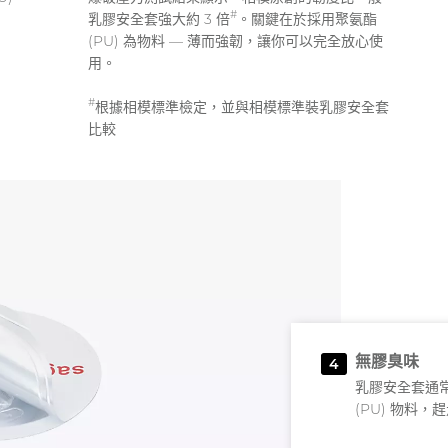
#
乳膠安全套強大約 3 倍
。關鍵在於採用聚氨酯
(PU) 為物料 — 薄而強韌，讓你可以完全放心使
用。
#
根據相模標準檢定，並與相模標準裝乳膠安全套
比較
無膠臭味
4
乳膠安全套通
(PU) 物料