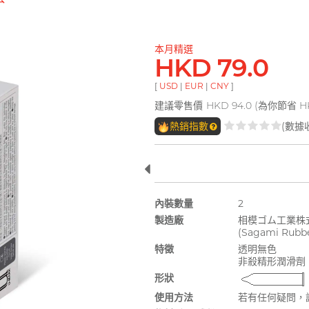
本月精選
HKD 79.0
[
USD
|
EUR
|
CNY
]
建議零售價
HKD 94.0 (為你節省 HK
熱銷指數
(數據
內裝數量
2
製造廠
相模ゴム工業株
(Sagami Rubber
特徵
透明無色
非殺精形潤滑劑
形狀
使用方法
若有任何疑問，