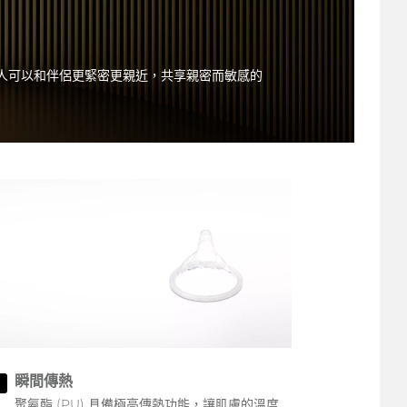
更多人可以和伴侶更緊密更親近，共享親密而敏感的
瞬間傳熱
3
聚氨酯 (PU) 具備極高傳熱功能，讓肌膚的溫度