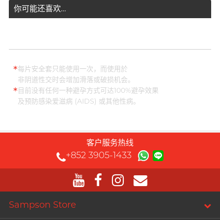
你可能还喜欢…
*
每片安全套只能使用一次，而使用於
非阴道性交时会增加滑落或破损机会。
*
目前没有任何一种避孕方式可达100%避孕效果
及预防感染爱滋病 (AIDS) 或其他性病。
客户服务热线
+852 3905-1433
Sampson Store