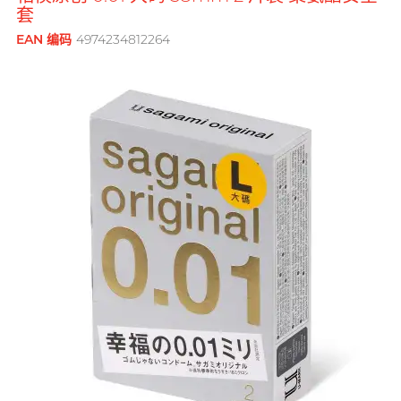
鲜花花束
品牌
套
男士
後庭润滑
横纹凸点
创作歌手, 潘宇谦
G
G Love 极爱
EAN 编码
4974234812264
全部礼品
Clearblue 验孕宝
敏感适用
飞机杯
指险套
Gillette
水潤肌膚
多次使用
Doctoreyes
口交膜
Glyde 格蕾迪
玩具润滑
单次使用
Mentholatum 曼秀雷敦
我想要
I
电动玩具
INDICAID 妥析
Sensuous
品牌
浪漫時光
情侣环
iroha
全方位艺人, 赵学而
INDICAID 妥析
Pepee
持久快感
P 点按摩
J
Japan Medical
pjur 碧宜润
激情狂喜
玩具润滑及清洁
Smile Makers
JEX
TENGA 典雅
冰火体验
配件
Sagami 相模
JOSEE
SPECTRE
Durex 杜蕾斯 (香港)
品牌
品牌
身心灵谘询师, 梦妮妲
K
Kamyra
SUPPLY
ONE
Sagami 相模
Arcwave
Kimono Swirl
其它品牌
Olivia 奥莉维亚
Durex 杜蕾斯 (香港)
Findom 指险套
L
Ladyshape