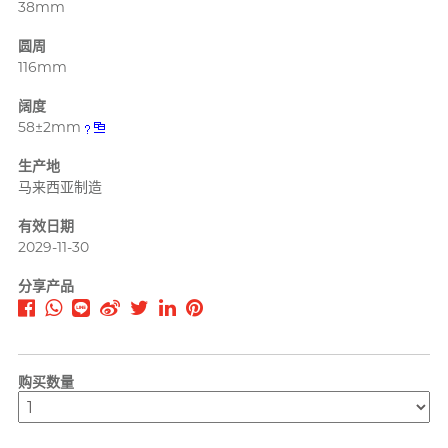
38mm
T
TENGA 典雅
挑选润滑液 7 大重点
圆周
Trojan 战神
116mm
TRUSTEX
阔度
文章
58±2mm
W
we-vibe
生产地
Womanizer
马来西亚制造
WONDER LIFE 活色生
安全套尺寸指南
香
有效日期
2029-11-30
?
其它品牌
分享产品
Sampson Store 好用安全套推介
购买数量