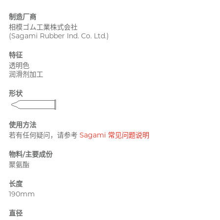
PLAY & JOY
制造厂商
PONTUS 柏德士
相模ゴム工業株式会社
(Sagami Rubber Ind. Co. Ltd.)
Power Edge
反差萌瑜伽老师 Nadia
特征
Prime
透明色
润滑剂加工
R
RFSU 瑞心
形状
ROMP
S
Sagami 相模
使用方法
若有任何疑问，请参考
Sagami 常见问题说明
Sensuous
物料/主要成份
Smile Makers
聚氨酯
Solid Cologne UK
长度
SPECTRE
文章
190mm
SUPPLY
直径