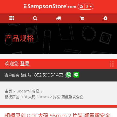
$
礼品及优惠
情趣玩具
个人护理
网红市集
安全套
润滑液
品牌
功能
功能
女士
基本护理
优惠
网红市集
A
Aqua Lube
超薄乳胶
硅基润滑
初心体验
验孕及测试用品
本月精选
由网红亲自为你推荐 Sampson
Arcwave
Store 上的私房好物！
极薄 PU
水基润滑
进阶体验
HIV/性病/毒品测试
特惠組合
产品规格
B
Barber Mind
加润系列
无添加系列
吸啜体验
身体护理
清货优惠
C
非乳胶类
厚重黏滑
震动刺激
运动护理
Clearblue 验孕宝
全部优惠
大码尺寸
轻爽润滑
C 点按摩
男士造型
欢迎您
登录
D
Doctoreyes
加大尺寸
香味系列
G 点按摩
礼品
+852 3905-1433
客户服务热线
Durex 杜蕾斯 (环球)
机能强化
收身紧贴
冰火系列
阴部锻炼
女士刺激
Durex 杜蕾斯 (香港)
詩式流行二人組合, per se
增进关系
度身订造
情侣环
主页
Sagami 相模
男士机能
我想要
男士机能
F
相模原创 0.01 大码 58mm 2 片装 聚氨酯安全套
Findom 指险套
加厚延时
玩具润滑及清洁
聯乘系列
按摩体验
女士刺激
Fuji Latex 不二乳胶
香气诱惑
配件
特別版
提升前戏体验
相模原创 0.01 大码 58mm 2 片装 聚氨酯安全
FUN FACTORY
素食主义