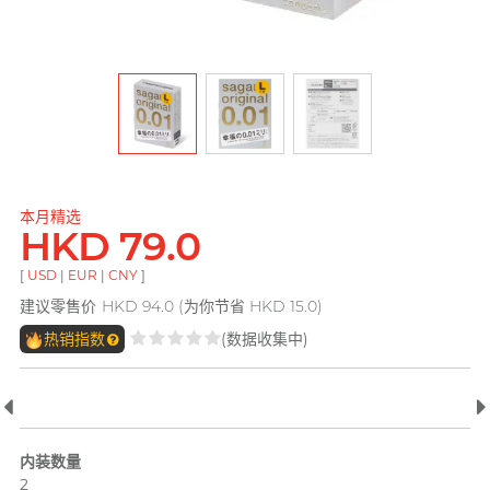
pjur 碧宜润
ONE
ROMP
全部
个人护理
LELO
PLAY & JOY
OK 冈本(香港)
Smile Makers
Little Thing
电台 DJ, 阿柠
TENGA 典雅
Okamoto 冈本 (环球)
Womanizer
Mentholatum 曼秀雷
M
敦
其它品牌
Trojan 战神
Olivia 奥莉维亚
Monster Pub
Olivia 奥莉维亚
TENGA 典雅
MyONE
本月精选
全部
润滑液
HKD 79.0
MyONE
iroha
香港 Rapper 及音乐人, MastaMic
O
Okamoto 冈本 (环球)
[
USD
|
EUR
|
CNY
]
JEX
LELO
OK 冈本(香港)
建议零售价
HKD 94.0 (为你节省 HKD 15.0)
其它品牌
其它品牌
Olivia 奥莉维亚
热销指数
(数据收集中)
ONE
全部
全部
情趣玩具
安全套
P
完美主义艺文青 Sandy
Pepee
内装数量
pjur 碧宜润
2