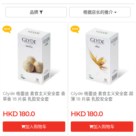
购 Gillette 吉列 Labs 极光系列剃
购 Gillette 吉列 Labs 极光系列剃
鲜花花束
品牌
男士
须刀连底座 (刀架 1 件 + 刀头 2 片)
须刀连底座 (刀架 1 件 + 刀头 2 片)
後庭润滑
横纹凸点
创作歌手, 潘宇谦
G
品牌
根据店长的推介
G Love 极爱
全部礼品
Clearblue 验孕宝
更多优惠
更多优惠
敏感适用
飞机杯
指险套
Gillette
水潤肌膚
多次使用
Doctoreyes
口交膜
Glyde 格蕾迪
玩具润滑
单次使用
Mentholatum 曼秀雷敦
我想要
I
电动玩具
INDICAID 妥析
Sensuous
品牌
浪漫時光
情侣环
iroha
全方位艺人, 赵学而
INDICAID 妥析
Pepee
持久快感
P 点按摩
J
Japan Medical
pjur 碧宜润
激情狂喜
玩具润滑及清洁
Smile Makers
JEX
TENGA 典雅
冰火体验
配件
Sagami 相模
Glyde 格蕾迪 素食主义安全套 香
Glyde 格蕾迪 素食主义安全套 超
JOSEE
草香 18 片装 乳胶安全套
薄 18 片装 乳胶安全套
SPECTRE
Durex 杜蕾斯 (香港)
品牌
品牌
身心灵谘询师, 梦妮妲
K
买满 $200 即可以优惠价 $129 换
买满 $200 即可以优惠价 $129 换
Kamyra
SUPPLY
HKD 180.0
HKD 180.0
购 Gillette 吉列 Labs 极光系列剃
购 Gillette 吉列 Labs 极光系列剃
ONE
Sagami 相模
Arcwave
Kimono Swirl
须刀连底座 (刀架 1 件 + 刀头 2 片)
须刀连底座 (刀架 1 件 + 刀头 2 片)
其它品牌
加入购物车
加入购物车
Olivia 奥莉维亚
Durex 杜蕾斯 (香港)
Findom 指险套
更多优惠
更多优惠
L
Ladyshape