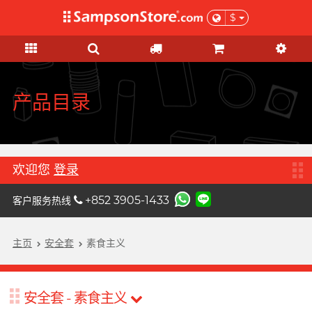
$
礼品及优惠
情趣玩具
个人护理
网红市集
安全套
润滑液
品牌
功能
功能
女士
基本护理
优惠
网红市集
A
Aqua Lube
超薄乳胶
硅基润滑
初心体验
验孕及测试用品
本月精选
由网红亲自为你推荐 Sampson
Arcwave
Store 上的私房好物！
极薄 PU
水基润滑
进阶体验
HIV/性病/毒品测试
特惠組合
产品目录
B
Barber Mind
加润系列
无添加系列
吸啜体验
身体护理
清货优惠
C
非乳胶类
厚重黏滑
震动刺激
运动护理
Clearblue 验孕宝
全部优惠
大码尺寸
轻爽润滑
C 点按摩
男士造型
欢迎您
登录
D
Doctoreyes
加大尺寸
香味系列
G 点按摩
礼品
+852 3905-1433
客户服务热线
Durex 杜蕾斯 (环球)
机能强化
收身紧贴
冰火系列
阴部锻炼
女士刺激
Durex 杜蕾斯 (香港)
詩式流行二人組合, per se
增进关系
度身订造
情侣环
主页
安全套
素食主义
男士机能
我想要
男士机能
F
Findom 指险套
加厚延时
玩具润滑及清洁
聯乘系列
按摩体验
女士刺激
Fuji Latex 不二乳胶
香气诱惑
配件
特別版
安全套 - 素食主义
买满 $200 即可以优惠价 $129 换
买满 $200 即可以优惠价 $129 换
提升前戏体验
FUN FACTORY
素食主义