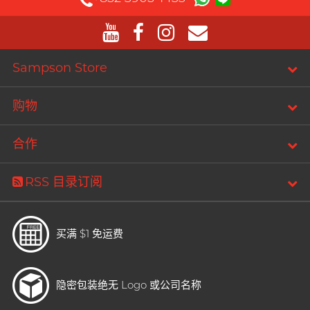
PLAY & JOY
PONTUS 柏德士
Power Edge
Sampson Store
反差萌瑜伽老师 Nadia
Prime
购物
R
RFSU 瑞心
ROMP
合作
S
Sagami 相模
RSS 目录订阅
Sensuous
Smile Makers
买满 $1 免运费
Solid Cologne UK
SPECTRE
文章
隐密包装
绝无 Logo 或公司名称
SUPPLY