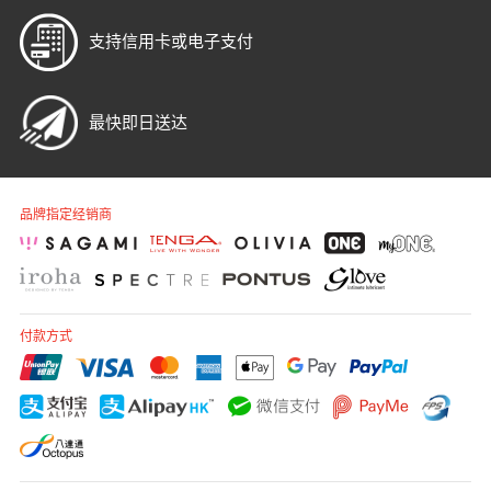
T
TENGA 典雅
支持信用卡或电子支付
挑选润滑液 7 大重点
Trojan 战神
TRUSTEX
最快即日送达
文章
W
we-vibe
Womanizer
品牌指定经销商
WONDER LIFE 活色生
安全套尺寸指南
香
?
其它品牌
付款方式
Sampson Store 好用安全套推介