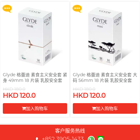
前往付款
前往付款
pjur 碧宜润
ONE
ROMP
全部
个人护理
LELO
PLAY & JOY
OK 冈本(香港)
Smile Makers
Little Thing
电台 DJ, 阿柠
TENGA 典雅
Okamoto 冈本 (环球)
Womanizer
Mentholatum 曼秀雷
M
敦
其它品牌
Trojan 战神
Olivia 奥莉维亚
Monster Pub
Olivia 奥莉维亚
TENGA 典雅
MyONE
全部
润滑液
MyONE
iroha
香港 Rapper 及音乐人, MastaMic
O
Okamoto 冈本 (环球)
Glyde 格蕾迪 素食主义安全套 紧
Glyde 格蕾迪 素食主义安全套 大
身 49mm 18 片装 乳胶安全套
码 56mm 18 片装 乳胶安全套
JEX
LELO
OK 冈本(香港)
HKD 180.0
HKD 180.0
其它品牌
其它品牌
HKD 120.0
HKD 120.0
Olivia 奥莉维亚
ONE
加入购物车
加入购物车
全部
全部
情趣玩具
安全套
前往付款
前往付款
P
完美主义艺文青 Sandy
Pepee
客户服务热线
pjur 碧宜润
+852 3905-1433