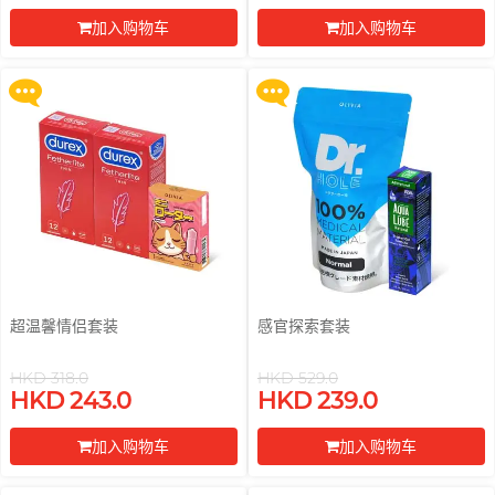
须刀连底座 (刀架 1 件 + 刀头 2 片)
须刀连底座 (刀架 1 件 + 刀头 2 片)
PONTUS 柏德士
加入购物车
加入购物车
更多优惠
更多优惠
Power Edge
前往付款
前往付款
Prime
反差萌瑜伽老师 Nadia
R
RFSU 瑞心
ROMP
S
Sagami 相模
Sensuous
Smile Makers
超温馨情侣套装
感官探索套装
Solid Cologne UK
HKD 318.0
HKD 529.0
买满 $200 即可以优惠价 $129 换
买满 $200 即可以优惠价 $129 换
SPECTRE
HKD 243.0
HKD 239.0
购 Gillette 吉列 Labs 极光系列剃
购 Gillette 吉列 Labs 极光系列剃
须刀连底座 (刀架 1 件 + 刀头 2 片)
须刀连底座 (刀架 1 件 + 刀头 2 片)
SUPPLY
文章
加入购物车
加入购物车
更多优惠
更多优惠
T
TENGA 典雅
前往付款
前往付款