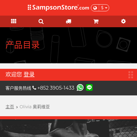
$
礼品及优惠
情趣玩具
个人护理
网红市集
安全套
润滑液
品牌
功能
功能
女士
基本护理
优惠
网红市集
A
Aqua Lube
超薄乳胶
硅基润滑
初心体验
验孕及测试用品
清货优惠
由网红亲自为你推荐 Sampson
Arcwave
Store 上的私房好物！
极薄 PU
水基润滑
进阶体验
HIV/性病/毒品测试
特惠組合
产品目录
B
Barber Mind
加润系列
无添加系列
吸啜体验
身体护理
全部优惠
C
非乳胶类
厚重黏滑
震动刺激
运动护理
Clearblue 验孕宝
大码尺寸
轻爽润滑
C 点按摩
男士造型
礼品
欢迎您
登录
D
Doctoreyes
加大尺寸
香味系列
G 点按摩
女士刺激
+852 3905-1433
客户服务热线
Durex 杜蕾斯 (环球)
机能强化
收身紧贴
冰火系列
阴部锻炼
男士机能
Durex 杜蕾斯 (香港)
詩式流行二人組合, per se
增进关系
度身订造
情侣环
主页
Olivia 奥莉维亚
聯乘系列
我想要
男士机能
F
Findom 指险套
加厚延时
玩具润滑及清洁
特別版
按摩体验
女士刺激
Fuji Latex 不二乳胶
香气诱惑
配件
鲜花花束
提升前戏体验
FUN FACTORY
素食主义