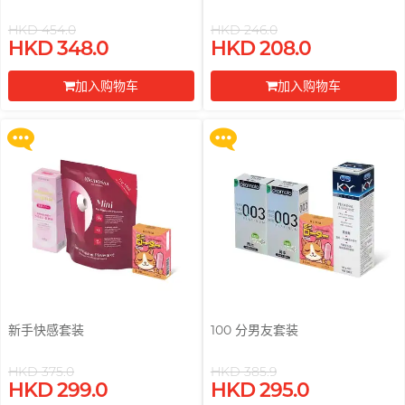
pjur 碧宜润
ROMP
OK 冈本(香港)
全部
个人护理
Little Thing
HKD 454.0
HKD 246.0
买满 $200 即可以优惠价 $129 换
买满 $200 即可以优惠价 $129 换
HKD 348.0
HKD 208.0
PLAY & JOY
购 Gillette 吉列 Labs 极光系列剃
购 Gillette 吉列 Labs 极光系列剃
Smile Makers
Okamoto 冈本 (环球)
电台 DJ, 阿柠
须刀连底座 (刀架 1 件 + 刀头 2 片)
须刀连底座 (刀架 1 件 + 刀头 2 片)
Mentholatum 曼秀雷
M
TENGA 典雅
敦
加入购物车
加入购物车
Womanizer
Trojan 战神
更多优惠
更多优惠
Monster Pub
其它品牌
前往付款
前往付款
Olivia 奥莉维亚
Olivia 奥莉维亚
MyONE
TENGA 典雅
MyONE
O
全部
润滑液
Okamoto 冈本 (环球)
iroha
JEX
香港 Rapper 及音乐人, MastaMic
OK 冈本(香港)
LELO
其它品牌
Olivia 奥莉维亚
其它品牌
ONE
全部
安全套
P
Pepee
新手快感套装
100 分男友套装
全部
情趣玩具
完美主义艺文青 Sandy
pjur 碧宜润
HKD 375.0
HKD 385.9
买满 $200 即可以优惠价 $129 换
买满 $200 即可以优惠价 $129 换
PLAY & JOY
HKD 299.0
HKD 295.0
购 Gillette 吉列 Labs 极光系列剃
购 Gillette 吉列 Labs 极光系列剃