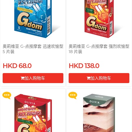
奥莉维亚 G-点按摩套 迅速欢愉型
奥莉维亚 G-点按摩套 强烈欢愉型
5 片装
18 片装
买满 $200 即可以优惠价 $129 换
买满 $200 即可以优惠价 $129 换
HKD 68.0
HKD 138.0
购 Gillette 吉列 Labs 极光系列剃
购 Gillette 吉列 Labs 极光系列剃
须刀连底座 (刀架 1 件 + 刀头 2 片)
须刀连底座 (刀架 1 件 + 刀头 2 片)
加入购物车
加入购物车
更多优惠
更多优惠
前往付款
前往付款