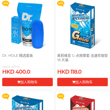
Trojan 战神
挑选润滑液 7 大重点
TRUSTEX
文章
W
we-vibe
Womanizer
WONDER LIFE 活色生
安全套尺寸指南
香
Dr. HOLE 精选套装
奥莉维亚 G-点按摩套 迅速欢愉型
?
其它品牌
18 片装
HKD 471.0
Sampson Store 好用安全套推介
买满 $200 即可以优惠价 $129 换
买满 $200 即可以优惠价 $129 换
HKD 400.0
HKD 118.0
购 Gillette 吉列 Labs 极光系列剃
购 Gillette 吉列 Labs 极光系列剃
须刀连底座 (刀架 1 件 + 刀头 2 片)
须刀连底座 (刀架 1 件 + 刀头 2 片)
加入购物车
加入购物车
更多优惠
更多优惠
前往付款
前往付款