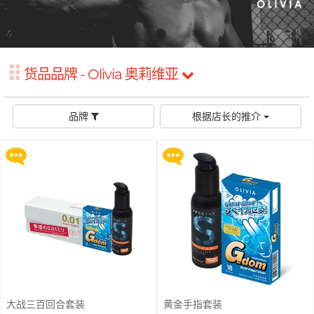
品牌
全部礼品
男士
後庭润滑
横纹凸点
创作歌手, 潘宇谦
G
Gillette
Clearblue 验孕宝
敏感适用
飞机杯
指险套
Glyde 格蕾迪
水潤肌膚
多次使用
Doctoreyes
货品品牌 - Olivia 奥莉维亚
买满 $200 即可以优惠价 $129 换
买满 $200 即可以优惠价 $129 换
我想要
I
玩具润滑
单次使用
INDICAID 妥析
购 Gillette 吉列 Labs 极光系列剃
购 Gillette 吉列 Labs 极光系列剃
Mentholatum 曼秀雷敦
须刀连底座 (刀架 1 件 + 刀头 2 片)
须刀连底座 (刀架 1 件 + 刀头 2 片)
浪漫時光
电动玩具
iroha
品牌
根据店长的推介
Sensuous
品牌
更多优惠
更多优惠
持久快感
情侣环
全方位艺人, 赵学而
J
Japan Medical
INDICAID 妥析
Pepee
激情狂喜
P 点按摩
JEX
pjur 碧宜润
冰火体验
玩具润滑及清洁
Smile Makers
JOSEE
TENGA 典雅
配件
Sagami 相模
品牌
K
SPECTRE
Kamyra
Durex 杜蕾斯 (香港)
品牌
身心灵谘询师, 梦妮妲
Sagami 相模
Kimono Swirl
SUPPLY
ONE
Arcwave
Durex 杜蕾斯 (香港)
其它品牌
L
Ladyshape
Olivia 奥莉维亚
Findom 指险套
大战三百回合套装
黄金手指套装
ONE
LELO