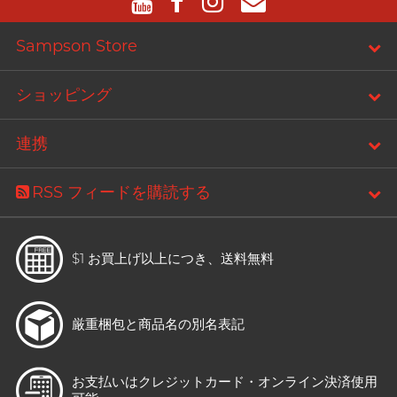
Sampson Store
ショッピング
連携
RSS フィードを購読する
$1 お買上げ以上につき、
送料無料
厳重梱包と
商品名の別名表記
お支払いはクレジットカード・
オンライン決済使用