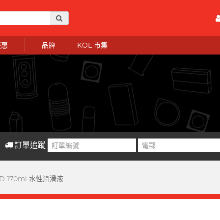
優惠
品牌
KOL 市集
訂單追蹤
LD 170ml 水性潤滑液