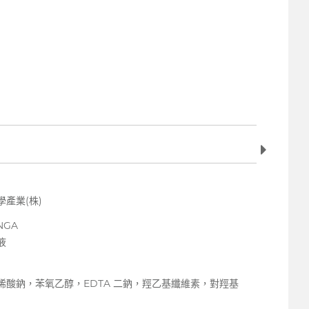
產業(株)
NGA
液
烯酸鈉，苯氧乙醇，EDTA 二鈉，羥乙基纖維素，對羥基