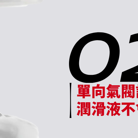
單向氣閥
潤滑液不