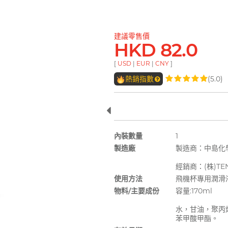
建議零售價
HKD 82.0
[
USD
|
EUR
|
CNY
]
熱銷指數
(5.0)
內裝數量
1
製造廠
製造商：中島化學
經銷商：(株)TE
使用方法
飛機杯專用潤滑
物料/主要成份
容量:170ml
水，甘油，聚丙
苯甲酸甲酯。