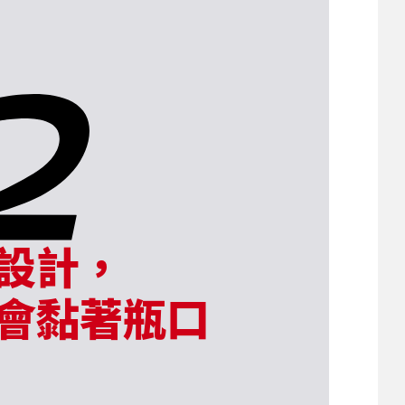
設計，
會
黏著瓶口