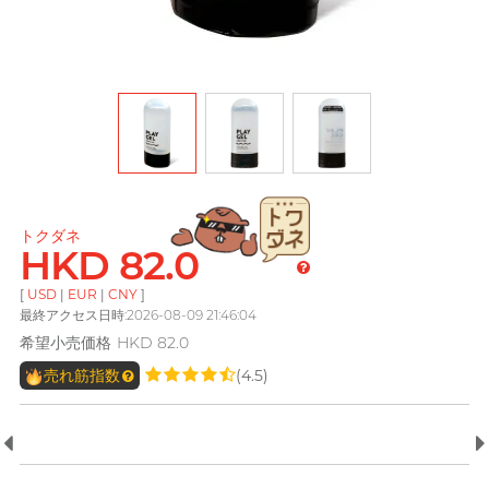
Dreamonita
pjur ピュア
Findom フィンドム
L
Ladyshape
ONE ワン
PLAY & JOY
全ての
パーソナルケアを見る
ROMP
LELO レロ
Okamoto
プレーアンドジョイ
オカモト (香港)
Little Thing
TENGA テンガ
Smile Makers
Okamoto オカモト
他の商標
Womanizer
Mentholatum メンソ
M
Trojan トロージャン
レータム
DJ レモン（阿檸）
Olivia オリヴィア
Monster Pub
Olivia オリヴィア
全ての
潤滑用品を見る
トクダネ
TENGA テンガ
MyONE
MyONE
HKD 82.0
iroha イロハ
O
JEX ジェクス
Okamoto オカモト
[
USD
|
EUR
|
CNY
]
最終アクセス日時:2026-08-09 21:46:04
LELO レロ
Okamoto
他の商標
オカモト (香港)
希望小売価格
HKD 82.0
A well-known Hong Kong
他の商標
rapper and musician, MastaMic
Olivia オリヴィア
売れ筋指数
(4.5)
ONE ワン
全ての
コンドームを見る
全ての
プレジャートイを見る
P
Pepee