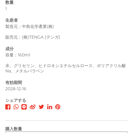
数量
pjur ピュア
1
PLAY & JOY
完璧主義の美術家サンディ
プレーアンドジョイ
生産者
PONTUS ポントス
製造元：中島化学產業(株)
Power Edge
販売元：(株)TENGA (テンガ)
Prime
成分
容量：160ml
RFSU
R
乙女心を持つヨガ教師 Nadia
アルエフエスユウ
水、グリセリン、ヒドロキシエチルセルロース、ポリアクリル酸
Na、メチルパラベン
ROMP
有効期間
S
Sagami 相模ゴム
2028-12-16
Sensuous
シェアする
Smile Makers
Solid Cologne UK
Articles
購入数量
SPECTRE スペクトル