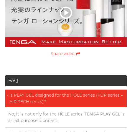
Share video
FAQ
Is PLAY GEL designed for the HOLE series (FLIP series,
-
AIR-TECH series)?
No, it is not only for the HOLE series. TENGA PLAY GEL is
an all-purpose lubricant.