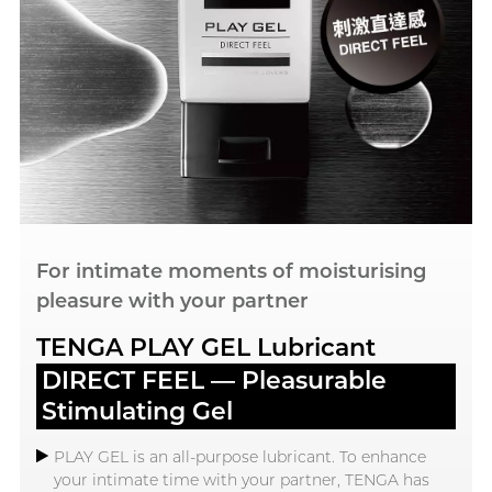
For intimate moments of moisturising
pleasure with your partner
TENGA PLAY GEL Lubricant
DIRECT FEEL — Pleasurable
Stimulating Gel
PLAY GEL is an all-purpose lubricant. To enhance
your intimate time with your partner, TENGA has