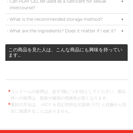
Can PLAY GEL be used as a lubricant for sexual
+
intercourse?
What is the recommended storage method?
+
What are the ingredients? Does it matter if I eat it?
+
この商品を見た人は、こんな商品にも興味を持ってい
ます...
*
コンドームの使用は、必ず1個につき1回としてください。膣以
外への使用は、脱落や破損の危険性が高くなります。
*
避妊の方法は、 AIDS を含む性的な伝染病 (STI) と妊娠から完
全に保護することはありません。