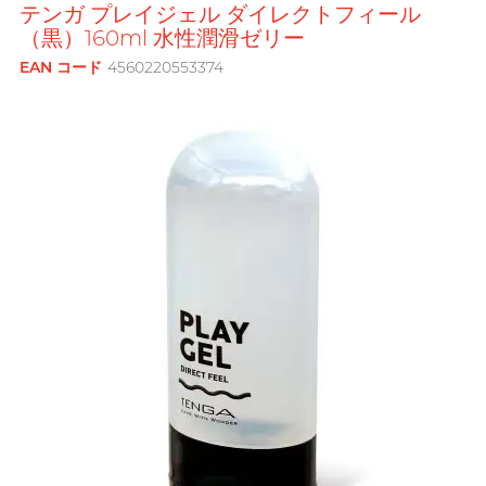
フラワーブーケ
テンガ プレイジェル ダイレクトフィール
FUN FACTORY
アナル専用潤滑ゼリー
ブランド
激ドット加工・色付き
（黒）160ml 水性潤滑ゼリー
男士
全ての
ギフト商品を見る
敏感肌向け
EAN コード
4560220553374
フィンドム
G
G Love ジ ラブ
Clearblue クリアブルー
オナホール
Moisturising
A Singer-songwriter, Anson
デンタルダム
Gillette
Doctoreyes ドクターアイ
繰り返し使用タイプ
Poon
ズ
おもちゃと併用可
Glyde グライド
使い切りタイプ
Mentholatum メンソレー
これがほしい！
タム
バイブレーター
ブランド
I
INDICAID 妥析
ロマンティックな夜
Sensuous
カップルリング
iroha イロハ
Pepee
ロングプレイタイプ
INDICAID 妥析
Pスポットマッサージ
Intense Ecstasy
Smile Makers
Japan Medical
J
All-round Artist, Bondy Chiu
pjur ピュア
ジャパンメディカル
アダルトグッズ専用潤滑ゼリーとク
Warm & Cool Sensations
リーナー
Sagami 相模ゴム
JEX ジェクス
TENGA テンガ
アダルトグッズ専用アクセサリー
Durex
JOSEE
ブランド
デュレックス (香港)
SPECTRE スペクトル
ONE ワン
ブランド
K
Kamyra
Sagami 相模ゴム
SUPPLY サプライ
Olivia オリヴィア
Kimono Swirl
Durex
Arcwave
Body-Mind-Spirit Coach,
他の商標
デュレックス (香港)