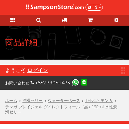
$
セール・ギフトサービス
大人のおもちゃ
パーソナルケア
KOL モール
コンドーム
潤滑ゼリー
ブランド
特徴
特徴
女士
ベーシックケア
セール
KOL モール
A
Aqua Lube
Super Thin Latex
シリコンベース
初心体験
妊娠検査薬
Select of the Month
もっと、ザ・サンプソン・ストアが
Arcwave
揃っている商品を知っていただくた
Ultra-thin PU
ウォーターベース
レベルアップ体験
HIV(エイズ)・STIs・薬物検査キッ
お徳用パック
商品詳細
めに、お好きなKOLが選んだ愛用
Barber Mind バーバー
ト
B
商品をチェックし、新しく啓発して
マインド
Scented Seduction
無添加タイプ
吸引バイブ
在庫処分セール
ぜひご参考に!
ヘルスケア
ノンラテックス
濃厚タイプ
振動刺激
Clearblue クリアブル
C
全ての
セール商品を見る
ー
運動・ボディケア
ラージサイズ
ソフトタイプ
Cスポットマッサージ
ようこそ
ログイン
メンズグルーミング
Doctoreyes ドクターア
D
Extra Large
香り付きタイプ
Gスポットマッサージ
イズ
プレゼント
+852 3905-1433
お問い合わせ
Durex デュレックス
スリムタイト
Warm & Cool
膣のトレーニング
機能強化グッズ
彼女へ贈るプレゼント
Durex
カスタムフィット
カップルリング
ホーム
潤滑ゼリー
ウォーターベース
TENGA テンガ
デュレックス (香港)
彼へ贈るプレゼント
親密度アップ
これがほしい！
テンガ プレイジェル ダイレクトフィール（黒）160ml 水性潤
ロングプレイタイプ
アダルトグッズ専用潤滑ゼリーとク
Poetic pop music duo, per se
コラボグッズ
男性補助グッズ
滑ゼリー
F
Findom フィンドム
リーナー
マッサージ
Scented Seduction
特別限定グッズ
女を刺激するグッズ
Fuji Latex
アダルトグッズ専用アクセサリー
もっといい前戯
不二ラテックス
ビーガン向け