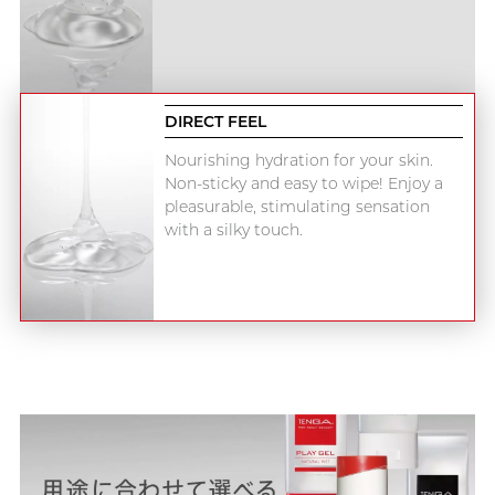
DIRECT FEEL
Nourishing hydration for your skin.
Non-sticky and easy to wipe! Enjoy a
pleasurable, stimulating sensation
with a silky touch.