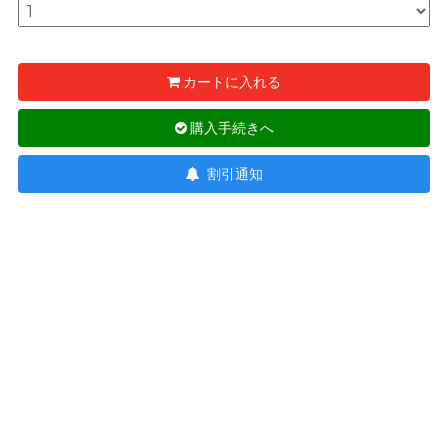
SUPPLY サプライ
Recommending 7 Criteria for
T
TENGA テンガ
Choosing Lubricants
カートに入れる
Trojan トロージャン
Articles
購入手続きへ
TRUSTEX
割引通知
W
We-Vibe
Womanizer
Condom Size Guide
WONDER LIFE
ワンダーライフ
?
他の商標
Top-rated Condoms at
Sampson Store