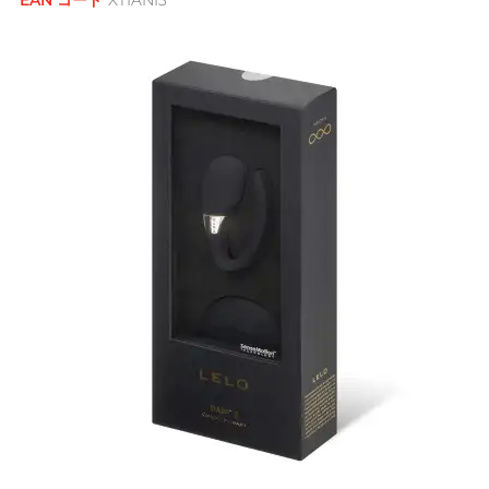
EAN コード
XTIANI3
フラワーブーケ
FUN FACTORY
アナル専用潤滑ゼリー
ブランド
激ドット加工・色付き
男士
全ての
ギフト商品を見る
敏感肌向け
フィンドム
G
G Love ジ ラブ
Clearblue クリアブルー
オナホール
Moisturising
A Singer-songwriter, Anson
デンタルダム
Gillette
Doctoreyes ドクターアイ
繰り返し使用タイプ
Poon
ズ
おもちゃと併用可
Glyde グライド
使い切りタイプ
Mentholatum メンソレー
これがほしい！
タム
バイブレーター
ブランド
I
INDICAID 妥析
ロマンティックな夜
Sensuous
カップルリング
iroha イロハ
Pepee
ロングプレイタイプ
INDICAID 妥析
Pスポットマッサージ
Intense Ecstasy
Smile Makers
Japan Medical
J
All-round Artist, Bondy Chiu
pjur ピュア
ジャパンメディカル
アダルトグッズ専用潤滑ゼリーとク
Warm & Cool Sensations
リーナー
Sagami 相模ゴム
JEX ジェクス
TENGA テンガ
アダルトグッズ専用アクセサリー
Durex
JOSEE
ブランド
デュレックス (香港)
SPECTRE スペクトル
ONE ワン
ブランド
K
Kamyra
Sagami 相模ゴム
SUPPLY サプライ
Olivia オリヴィア
Kimono Swirl
Durex
Arcwave
Body-Mind-Spirit Coach,
他の商標
デュレックス (香港)