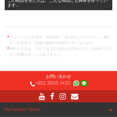
この商品を見た人は、こんな商品にも興味を持ってい
ます...
*
コンドームの使用は、必ず1個につき1回としてください。膣以
外への使用は、脱落や破損の危険性が高くなります。
*
避妊の方法は、 AIDS を含む性的な伝染病 (STI) と妊娠から完
全に保護することはありません。
お問い合わせ
+852 3905-1433
Sampson Store