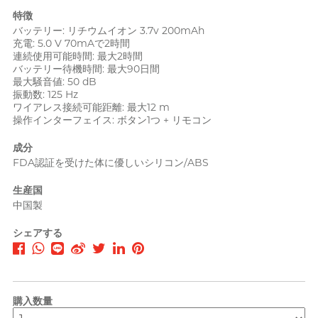
pjur ピュア
特徴
バッテリー: リチウムイオン 3.7v 200mAh
PLAY & JOY
完璧主義の美術家サンディ
プレーアンドジョイ
充電: 5.0 V 70mAで2時間
連続使用可能時間: 最大2時間
PONTUS ポントス
バッテリー待機時間: 最大90日間
最大騒音値: 50 dB
Power Edge
振動数: 125 Hz
ワイアレス接続可能距離: 最大12 m
Prime
操作インターフェイス: ボタン1つ + リモコン
RFSU
R
成分
乙女心を持つヨガ教師 Nadia
アルエフエスユウ
FDA認証を受けた体に優しいシリコン/ABS
ROMP
生産国
中国製
S
Sagami 相模ゴム
シェアする
Sensuous
Smile Makers
Solid Cologne UK
Articles
購入数量
SPECTRE スペクトル