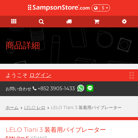
$
セール・ギフトサービス
大人のおもちゃ
パーソナルケア
KOL モール
コンドーム
潤滑ゼリー
ブランド
特徴
特徴
女士
ベーシックケア
セール
KOL モール
A
Aqua Lube
Super Thin Latex
シリコンベース
初心体験
妊娠検査薬
Select of the Month
もっと、ザ・サンプソン・ストアが
Arcwave
揃っている商品を知っていただくた
Ultra-thin PU
ウォーターベース
レベルアップ体験
HIV(エイズ)・STIs・薬物検査キッ
お徳用パック
商品詳細
めに、お好きなKOLが選んだ愛用
Barber Mind バーバー
ト
B
商品をチェックし、新しく啓発して
マインド
Scented Seduction
無添加タイプ
吸引バイブ
在庫処分セール
ぜひご参考に!
ヘルスケア
ノンラテックス
濃厚タイプ
振動刺激
Clearblue クリアブル
C
全ての
セール商品を見る
ー
運動・ボディケア
ラージサイズ
ソフトタイプ
Cスポットマッサージ
ようこそ
ログイン
メンズグルーミング
Doctoreyes ドクターア
D
Extra Large
香り付きタイプ
Gスポットマッサージ
イズ
プレゼント
+852 3905-1433
お問い合わせ
Durex デュレックス
スリムタイト
Warm & Cool
膣のトレーニング
機能強化グッズ
彼女へ贈るプレゼント
Durex
カスタムフィット
カップルリング
ホーム
LELO レロ
LELO Tiani 3 装着用バイブレーター
デュレックス (香港)
彼へ贈るプレゼント
親密度アップ
これがほしい！
ロングプレイタイプ
アダルトグッズ専用潤滑ゼリーとク
Poetic pop music duo, per se
コラボグッズ
男性補助グッズ
F
Findom フィンドム
リーナー
マッサージ
Scented Seduction
LELO Tiani 3 装着用バイブレーター
特別限定グッズ
女を刺激するグッズ
Fuji Latex
アダルトグッズ専用アクセサリー
もっといい前戯
不二ラテックス
ビーガン向け