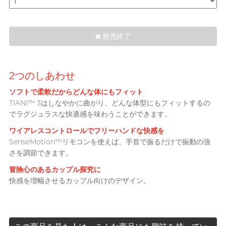
SUPPLY サプライ
Recommending 7 Criteria for
T
TENGA テンガ
発売終了
Choosing Lubricants
Trojan トロージャン
Articles
TRUSTEX
2つのしあわせ
ソフトで柔軟だからどんな体にもフィット
W
We-Vibe
TIANI™ 3はしなやかに曲がり、どんな体型にもフィットするの
Womanizer
Condom Size Guide
でラグジュラスな快適感を味わうことができます。
WONDER LIFE
ワイアレスコントロールでフリーハンドな快感を
ワンダーライフ
SenseMotion™リモコンを使えば、手首で振るだけで振動の強
さを調節できます。
?
他の商標
Top-rated Condoms at
冒険心のあるカップル探究に
Sampson Store
快感を増幅させるカップル向けのデザイン。