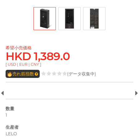
Dreamonita
pjur ピュア
Findom フィンドム
L
Ladyshape
ONE ワン
PLAY & JOY
全ての
パーソナルケアを見る
ROMP
LELO レロ
Okamoto
プレーアンドジョイ
オカモト (香港)
Little Thing
TENGA テンガ
Smile Makers
Okamoto オカモト
他の商標
Womanizer
Mentholatum メンソ
M
Trojan トロージャン
希望小売価格
レータム
DJ レモン（阿檸）
HKD 1,389.0
Olivia オリヴィア
Monster Pub
Olivia オリヴィア
[
USD
|
EUR
|
CNY
]
全ての
潤滑用品を見る
TENGA テンガ
MyONE
MyONE
売れ筋指数
(データ収集中)
iroha イロハ
O
JEX ジェクス
Okamoto オカモト
LELO レロ
Okamoto
他の商標
オカモト (香港)
A well-known Hong Kong
他の商標
rapper and musician, MastaMic
Olivia オリヴィア
数量
1
ONE ワン
全ての
コンドームを見る
全ての
プレジャートイを見る
生産者
P
Pepee
LELO