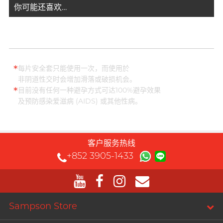
你可能还喜欢…
*
每片安全套只能使用一次，而使用於
非阴道性交时会增加滑落或破损机会。
*
目前没有任何一种避孕方式可达100%避孕效果
及预防感染爱滋病 (AIDS) 或其他性病。
客户服务热线
+852 3905-1433
Sampson Store