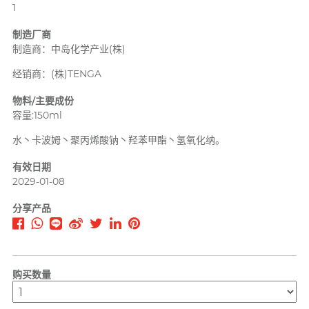
1
PLAY & JOY
PONTUS 柏德士
制造厂商
制造商：中岛化学产业(株)
Power Edge
反差萌瑜伽老师 Nadia
经销商：(株)TENGA
Prime
物料/主要成份
R
RFSU 瑞心
容量:150ml
ROMP
水丶卡波姆丶聚丙烯酸钠丶羟苯甲酯丶氢氧化纳。
有效日期
S
Sagami 相模
2029-01-08
Sensuous
分享产品
Smile Makers
Solid Cologne UK
SPECTRE
文章
购买数量
SUPPLY