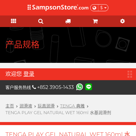
$
礼品及优惠
情趣玩具
个人护理
网红市集
安全套
润滑液
品牌
功能
功能
女士
基本护理
优惠
网红市集
A
Aqua Lube
超薄乳胶
硅基润滑
初心体验
验孕及测试用品
本月精选
由网红亲自为你推荐 Sampson
Arcwave
Store 上的私房好物！
极薄 PU
水基润滑
进阶体验
HIV/性病/毒品测试
特惠組合
产品规格
B
Barber Mind
加润系列
无添加系列
吸啜体验
身体护理
清货优惠
C
非乳胶类
厚重黏滑
震动刺激
运动护理
Clearblue 验孕宝
全部优惠
大码尺寸
轻爽润滑
C 点按摩
男士造型
欢迎您
登录
D
Doctoreyes
加大尺寸
香味系列
G 点按摩
礼品
+852 3905-1433
客户服务热线
Durex 杜蕾斯 (环球)
机能强化
收身紧贴
冰火系列
阴部锻炼
女士刺激
Durex 杜蕾斯 (香港)
詩式流行二人組合, per se
增进关系
度身订造
情侣环
主页
润滑液
玩具润滑
TENGA 典雅
男士机能
我想要
男士机能
F
TENGA PLAY GEL NATURAL WET 160ml 水基润滑剂
Findom 指险套
加厚延时
玩具润滑及清洁
聯乘系列
按摩体验
女士刺激
Fuji Latex 不二乳胶
香气诱惑
配件
特別版
提升前戏体验
TENGA PLAY GEL NATURAL WET 160ml 水
FUN FACTORY
素食主义