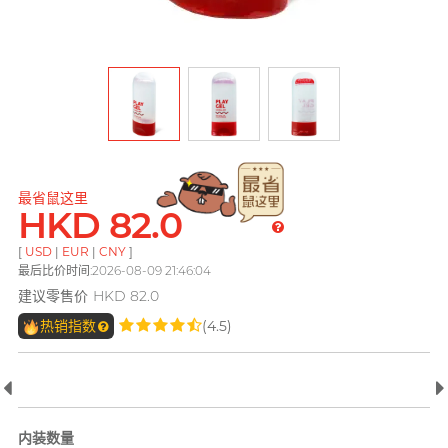
pjur 碧宜润
ONE
ROMP
全部
个人护理
LELO
PLAY & JOY
OK 冈本(香港)
Smile Makers
Little Thing
电台 DJ, 阿柠
TENGA 典雅
Okamoto 冈本 (环球)
Womanizer
Mentholatum 曼秀雷
M
敦
其它品牌
Trojan 战神
Olivia 奥莉维亚
Monster Pub
Olivia 奥莉维亚
TENGA 典雅
MyONE
最省鼠这里
全部
润滑液
HKD 82.0
MyONE
iroha
香港 Rapper 及音乐人, MastaMic
O
Okamoto 冈本 (环球)
[
USD
|
EUR
|
CNY
]
JEX
LELO
最后比价时间:2026-08-09 21:46:04
OK 冈本(香港)
建议零售价
HKD 82.0
其它品牌
其它品牌
Olivia 奥莉维亚
热销指数
(4.5)
ONE
全部
全部
情趣玩具
安全套
P
完美主义艺文青 Sandy
Pepee
pjur 碧宜润
内装数量