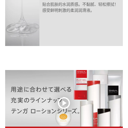
贴合肌肤的水润质感。不黏腻、轻松擦拭！
感受鲜明刺激的柔润润滑液。