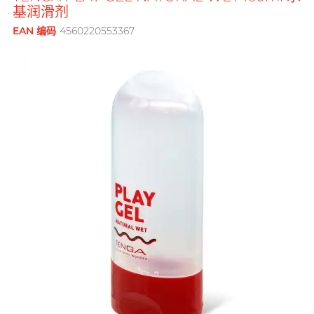
鲜花花束
品牌
基润滑剂
男士
後庭润滑
横纹凸点
创作歌手, 潘宇谦
G
G Love 极爱
EAN 编码
4560220553367
全部礼品
Clearblue 验孕宝
敏感适用
飞机杯
指险套
Gillette
水潤肌膚
多次使用
Doctoreyes
口交膜
Glyde 格蕾迪
玩具润滑
单次使用
Mentholatum 曼秀雷敦
我想要
I
电动玩具
INDICAID 妥析
Sensuous
品牌
浪漫時光
情侣环
iroha
全方位艺人, 赵学而
INDICAID 妥析
Pepee
持久快感
P 点按摩
J
Japan Medical
pjur 碧宜润
激情狂喜
玩具润滑及清洁
Smile Makers
JEX
TENGA 典雅
冰火体验
配件
Sagami 相模
JOSEE
SPECTRE
Durex 杜蕾斯 (香港)
品牌
品牌
身心灵谘询师, 梦妮妲
K
Kamyra
SUPPLY
ONE
Sagami 相模
Arcwave
Kimono Swirl
其它品牌
Olivia 奥莉维亚
Durex 杜蕾斯 (香港)
Findom 指险套
L
Ladyshape