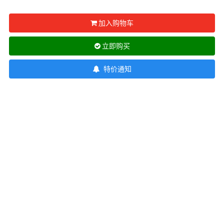
T
TENGA 典雅
挑选润滑液 7 大重点
加入购物车
Trojan 战神
立即购买
TRUSTEX
文章
特价通知
W
we-vibe
Womanizer
WONDER LIFE 活色生
安全套尺寸指南
香
?
其它品牌
Sampson Store 好用安全套推介