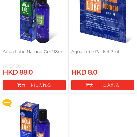
pjur ピュア
PLAY & JOY
完璧主義の美術家サンディ
プレーアンドジョイ
PONTUS ポントス
Power Edge
Prime
Aqua Lube Natural Gel 118ml
Aqua Lube Packet 3ml
RFSU
R
乙女心を持つヨガ教師 Nadia
HKD 130.0
アルエフエスユウ
Upon $200, Get Gillette Labs
HKD 88.0
HKD 8.0
with Exfoliating Bar Razorr at
ROMP
$129!
カートに入れる
カートに入れる
S
Sagami 相模ゴム
他の特典へ
レジに進む
レジに進む
Sensuous
Smile Makers
Solid Cologne UK
Articles
SPECTRE スペクトル