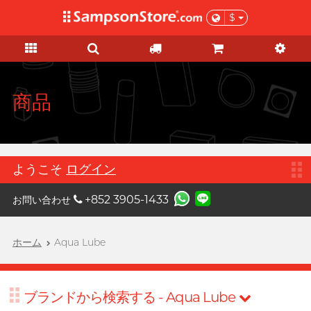
$
セール・ギフトサービス
大人のおもちゃ
パーソナルケア
KOL モール
コンドーム
潤滑ゼリー
ブランド
特徴
特徴
女士
ベーシックケア
セール
KOL モール
A
Aqua Lube
Super Thin Latex
シリコンベース
初心体験
妊娠検査薬
Select of the Month
もっと、ザ・サンプソン・ストアが
Arcwave
揃っている商品を知っていただくた
Ultra-thin PU
ウォーターベース
レベルアップ体験
HIV(エイズ)・STIs・薬物検査キッ
お徳用パック
商品
めに、お好きなKOLが選んだ愛用
Barber Mind バーバー
ト
B
商品をチェックし、新しく啓発して
マインド
Scented Seduction
無添加タイプ
吸引バイブ
在庫処分セール
ぜひご参考に!
ヘルスケア
ノンラテックス
濃厚タイプ
振動刺激
Clearblue クリアブル
C
全ての
セール商品を見る
ー
運動・ボディケア
ラージサイズ
ソフトタイプ
Cスポットマッサージ
ようこそ
ログイン
メンズグルーミング
Doctoreyes ドクターア
D
Extra Large
香り付きタイプ
Gスポットマッサージ
イズ
プレゼント
+852 3905-1433
お問い合わせ
Durex デュレックス
スリムタイト
Warm & Cool
膣のトレーニング
機能強化グッズ
彼女へ贈るプレゼント
Durex
カスタムフィット
カップルリング
ホーム
Aqua Lube
デュレックス (香港)
彼へ贈るプレゼント
親密度アップ
これがほしい！
ロングプレイタイプ
アダルトグッズ専用潤滑ゼリーとク
Poetic pop music duo, per se
コラボグッズ
男性補助グッズ
F
Findom フィンドム
リーナー
マッサージ
Scented Seduction
特別限定グッズ
女を刺激するグッズ
Fuji Latex
ブランドから検索する - Aqua Lube
アダルトグッズ専用アクセサリー
Upon $200, Get Gillette Labs
Upon $200, Get Gillette Labs
もっといい前戯
不二ラテックス
ビーガン向け