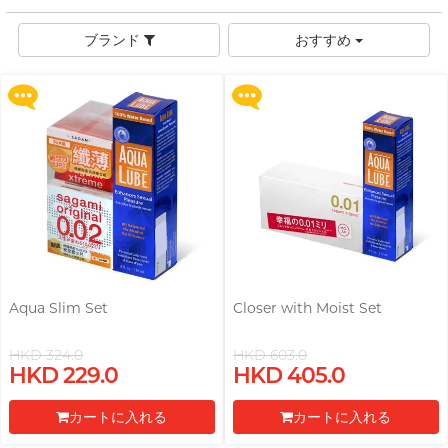
with Exfoliating Bar Razorr at
with Exfoliating Bar Razorr at
フラワーブーケ
$129!
$129!
FUN FACTORY
アナル専用潤滑ゼリー
ブランド
激ドット加工・色付き
男士
ブランド
おすすめ
全ての
ギフト商品を見る
他の特典へ
他の特典へ
敏感肌向け
フィンドム
G
G Love ジ ラブ
Clearblue クリアブルー
オナホール
Moisturising
A Singer-songwriter, Anson
デンタルダム
Gillette
Doctoreyes ドクターアイ
繰り返し使用タイプ
Poon
ズ
おもちゃと併用可
Glyde グライド
使い切りタイプ
Mentholatum メンソレー
これがほしい！
タム
バイブレーター
ブランド
I
INDICAID 妥析
ロマンティックな夜
Sensuous
カップルリング
iroha イロハ
Pepee
ロングプレイタイプ
INDICAID 妥析
Pスポットマッサージ
Intense Ecstasy
Smile Makers
Japan Medical
J
All-round Artist, Bondy Chiu
pjur ピュア
ジャパンメディカル
アダルトグッズ専用潤滑ゼリーとク
Warm & Cool Sensations
リーナー
Sagami 相模ゴム
Aqua Slim Set
Closer with Moist Set
JEX ジェクス
TENGA テンガ
アダルトグッズ専用アクセサリー
Durex
JOSEE
ブランド
デュレックス (香港)
HKD 324.0
HKD 603.0
SPECTRE スペクトル
Upon $200, Get Gillette Labs
Upon $200, Get Gillette Labs
HKD 229.0
HKD 405.0
with Exfoliating Bar Razorr at
with Exfoliating Bar Razorr at
ONE ワン
ブランド
K
Kamyra
Sagami 相模ゴム
SUPPLY サプライ
$129!
$129!
カートに入れる
カートに入れる
Olivia オリヴィア
Kimono Swirl
Durex
Arcwave
Body-Mind-Spirit Coach,
他の商標
他の特典へ
他の特典へ
デュレックス (香港)