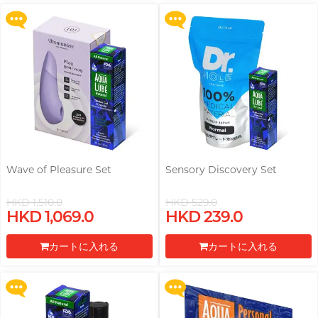
レジに進む
レジに進む
Dreamonita
pjur ピュア
Findom フィンドム
L
Ladyshape
ONE ワン
PLAY & JOY
全ての
パーソナルケアを見る
ROMP
LELO レロ
Okamoto
プレーアンドジョイ
オカモト (香港)
Little Thing
TENGA テンガ
Smile Makers
Okamoto オカモト
他の商標
Womanizer
Mentholatum メンソ
M
Trojan トロージャン
レータム
DJ レモン（阿檸）
Olivia オリヴィア
Monster Pub
Olivia オリヴィア
全ての
潤滑用品を見る
TENGA テンガ
MyONE
MyONE
Wave of Pleasure Set
Sensory Discovery Set
iroha イロハ
O
JEX ジェクス
Okamoto オカモト
HKD 1,510.0
HKD 529.0
Upon $200, Get Gillette Labs
Upon $200, Get Gillette Labs
LELO レロ
Okamoto
HKD 1,069.0
HKD 239.0
他の商標
with Exfoliating Bar Razorr at
with Exfoliating Bar Razorr at
オカモト (香港)
A well-known Hong Kong
$129!
$129!
他の商標
rapper and musician, MastaMic
Olivia オリヴィア
カートに入れる
カートに入れる
他の特典へ
他の特典へ
ONE ワン
全ての
コンドームを見る
レジに進む
レジに進む
全ての
プレジャートイを見る
P
Pepee