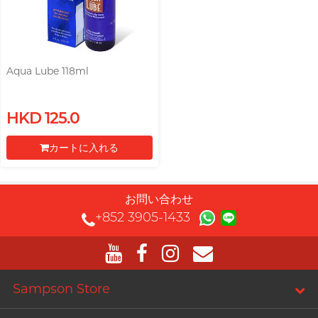
SUPPLY サプライ
Recommending 7 Criteria for
T
TENGA テンガ
Choosing Lubricants
Aqua Lube 118ml
Trojan トロージャン
Articles
TRUSTEX
HKD 125.0
W
We-Vibe
カートに入れる
Womanizer
Condom Size Guide
レジに進む
WONDER LIFE
ワンダーライフ
お問い合わせ
+852 3905-1433
?
他の商標
Top-rated Condoms at
Sampson Store
Sampson Store